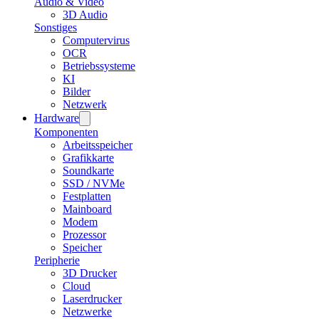
Audio & Video
3D Audio
Sonstiges
Computervirus
OCR
Betriebssysteme
KI
Bilder
Netzwerk
Hardware
Komponenten
Arbeitsspeicher
Grafikkarte
Soundkarte
SSD / NVMe
Festplatten
Mainboard
Modem
Prozessor
Speicher
Peripherie
3D Drucker
Cloud
Laserdrucker
Netzwerke