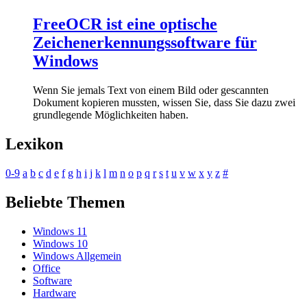
FreeOCR ist eine optische
Zeichenerkennungssoftware für
Windows
Wenn Sie jemals Text von einem Bild oder gescannten
Dokument kopieren mussten, wissen Sie, dass Sie dazu zwei
grundlegende Möglichkeiten haben.
Lexikon
0-9
a
b
c
d
e
f
g
h
i
j
k
l
m
n
o
p
q
r
s
t
u
v
w
x
y
z
#
Beliebte Themen
Windows 11
Windows 10
Windows Allgemein
Office
Software
Hardware