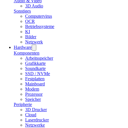
Audio & Video
3D Audio
Sonstiges
Computervirus
OCR
Betriebssysteme
KI
Bilder
Netzwerk
Hardware
Komponenten
Arbeitsspeicher
Grafikkarte
Soundkarte
SSD / NVMe
Festplatten
Mainboard
Modem
Prozessor
Speicher
Peripherie
3D Drucker
Cloud
Laserdrucker
Netzwerke