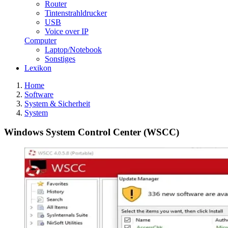
Router
Tintenstrahldrucker
USB
Voice over IP
Computer
Laptop/Notebook
Sonstiges
Lexikon
Home
Software
System & Sicherheit
System
Windows System Control Center (WSCC)