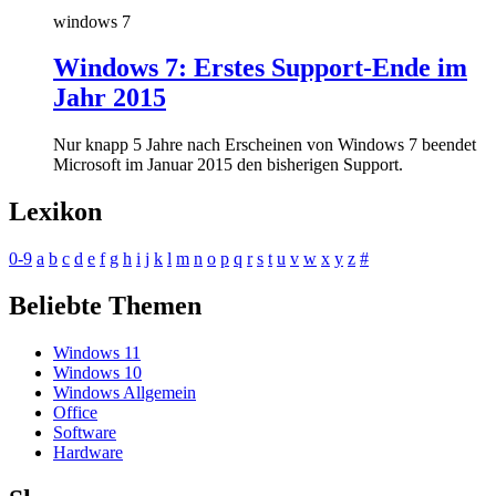
windows 7
Windows 7: Erstes Support-Ende im
Jahr 2015
Nur knapp 5 Jahre nach Erscheinen von Windows 7 beendet
Microsoft im Januar 2015 den bisherigen Support.
Lexikon
0-9
a
b
c
d
e
f
g
h
i
j
k
l
m
n
o
p
q
r
s
t
u
v
w
x
y
z
#
Beliebte Themen
Windows 11
Windows 10
Windows Allgemein
Office
Software
Hardware