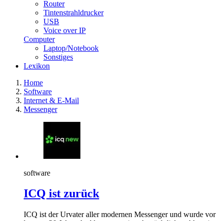
Router
Tintenstrahldrucker
USB
Voice over IP
Computer
Laptop/Notebook
Sonstiges
Lexikon
Home
Software
Internet & E-Mail
Messenger
software
ICQ ist zurück
ICQ ist der Urvater aller modernen Messenger und wurde vor