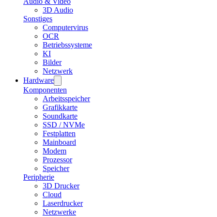
Audio & Video
3D Audio
Sonstiges
Computervirus
OCR
Betriebssysteme
KI
Bilder
Netzwerk
Hardware
Komponenten
Arbeitsspeicher
Grafikkarte
Soundkarte
SSD / NVMe
Festplatten
Mainboard
Modem
Prozessor
Speicher
Peripherie
3D Drucker
Cloud
Laserdrucker
Netzwerke