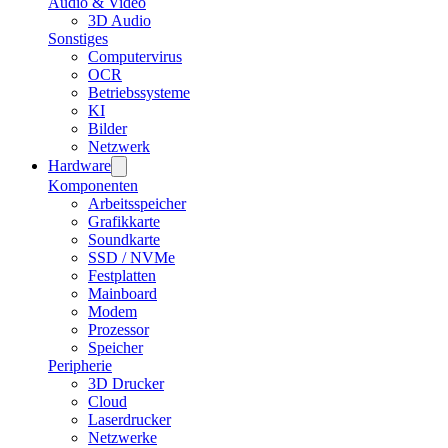
Audio & Video
3D Audio
Sonstiges
Computervirus
OCR
Betriebssysteme
KI
Bilder
Netzwerk
Hardware
Komponenten
Arbeitsspeicher
Grafikkarte
Soundkarte
SSD / NVMe
Festplatten
Mainboard
Modem
Prozessor
Speicher
Peripherie
3D Drucker
Cloud
Laserdrucker
Netzwerke