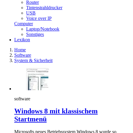
Router
Tintenstrahldrucker
USB
Voice over IP
Computer
Laptop/Notebook
Sonstiges
Lexikon
Home
Software
System & Sicherheit
software
Windows 8 mit klassischem
Startmenü
Microsofts neues Betriebssystem Windows 8 wurde so