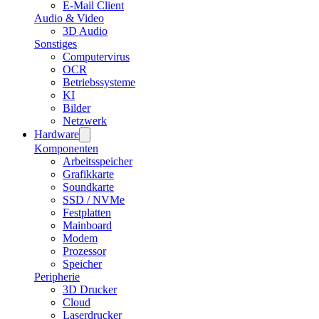
E-Mail Client
Audio & Video
3D Audio
Sonstiges
Computervirus
OCR
Betriebssysteme
KI
Bilder
Netzwerk
Hardware
Komponenten
Arbeitsspeicher
Grafikkarte
Soundkarte
SSD / NVMe
Festplatten
Mainboard
Modem
Prozessor
Speicher
Peripherie
3D Drucker
Cloud
Laserdrucker