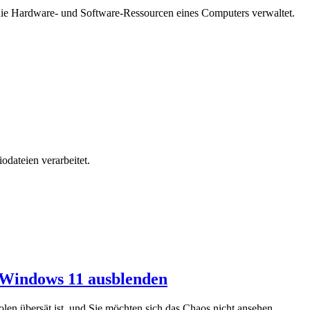
 die Hardware- und Software-Ressourcen eines Computers verwaltet.
dateien verarbeitet.
 Windows 11 ausblenden
en übersät ist, und Sie möchten sich das Chaos nicht ansehen.