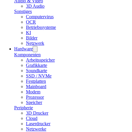
Audio & Video
3D Audio
Sonstiges
Computervirus
OCR
Betriebssysteme
KI
Bilder
Netzwerk
Hardware
Komponenten
Arbeitsspeicher
Grafikkarte
Soundkarte
SSD / NVMe
Festplatten
Mainboard
Modem
Prozessor
Speicher
Peripherie
3D Drucker
Cloud
Laserdrucker
Netzwerke