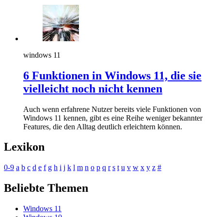
windows 11
6 Funktionen in Windows 11, die sie
vielleicht noch nicht kennen
Auch wenn erfahrene Nutzer bereits viele Funktionen von
Windows 11 kennen, gibt es eine Reihe weniger bekannter
Features, die den Alltag deutlich erleichtern können.
Lexikon
0-9
a
b
c
d
e
f
g
h
i
j
k
l
m
n
o
p
q
r
s
t
u
v
w
x
y
z
#
Beliebte Themen
Windows 11