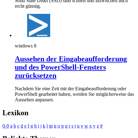
Solid State Disks (SSD) sind schnell und inzwischen auch
recht günstig.
windows 8
Aussehen der Eingabeaufforderung
und des PowerShell-Fensters
zurücksetzen
Nachdem Sie eine Zeit mit der Eingabeaufforderung oder
PowerShell gearbeitet haben, werden Sie möglicherweise das
Aussehen anpassen.
Lexikon
0-9
a
b
c
d
e
f
g
h
i
j
k
l
m
n
o
p
q
r
s
t
u
v
w
x
y
z
#