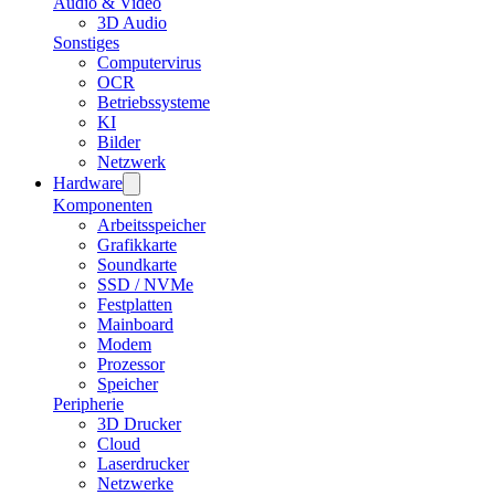
Audio & Video
3D Audio
Sonstiges
Computervirus
OCR
Betriebssysteme
KI
Bilder
Netzwerk
Hardware
Komponenten
Arbeitsspeicher
Grafikkarte
Soundkarte
SSD / NVMe
Festplatten
Mainboard
Modem
Prozessor
Speicher
Peripherie
3D Drucker
Cloud
Laserdrucker
Netzwerke