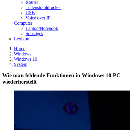
Router
Tintenstrahldrucker
USB
Voice over IP
Computer
Laptop/Notebook
Sonstiges
Lexikon
Home
Windows
Windows 10
System
Wie man fehlende Funktionen in Windows 10 PC
wiederherstellt