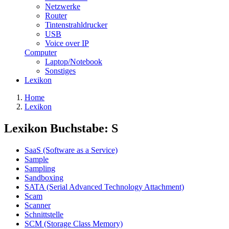
Netzwerke
Router
Tintenstrahldrucker
USB
Voice over IP
Computer
Laptop/Notebook
Sonstiges
Lexikon
Home
Lexikon
Lexikon Buchstabe: S
SaaS (Software as a Service)
Sample
Sampling
Sandboxing
SATA (Serial Advanced Technology Attachment)
Scam
Scanner
Schnittstelle
SCM (Storage Class Memory)