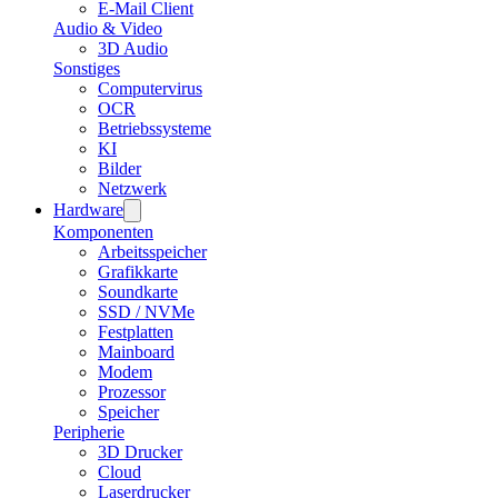
E-Mail Client
Audio & Video
3D Audio
Sonstiges
Computervirus
OCR
Betriebssysteme
KI
Bilder
Netzwerk
Hardware
Komponenten
Arbeitsspeicher
Grafikkarte
Soundkarte
SSD / NVMe
Festplatten
Mainboard
Modem
Prozessor
Speicher
Peripherie
3D Drucker
Cloud
Laserdrucker