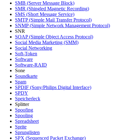
SMB (Server Message Block)
SMR (Shingled Magnetic Recording)
SMS (Short Message Service)
SMTP (Simple Mail Transfer Protocol)
SNMP (Simple Network Management Protocol)
SNR
SOAP (Simple Object Access Protocol)
Social Media Marketing (SMM)
Social Networking
Soft-Token
Software
Software-RAID
Sone
Soundkarte
Spam
SPDIF (Sony/Philips Digital Interface)
SPDY
Speicherleck
Splitter
Spoofing
Spooling
Spreadsheet
Sprite
Sprunglisten
SPX (Sequenced Packet Exchange)