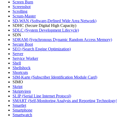
Screen Burn
Screenshot
Scrolling
Scrum-Master
SD-WAN (Software-Defined Wide Area Network)
SDHC (Secure Digital High Capacity)
SDLC (System Development Lifecycle)
SDN
SDRAM (Synchronous Dynamic Random Access Memory)
Secure Boot
SEO (Search Engine Optimization)
Server
Service Worker
Shell
Shellshock
Shortcuts
SIM-Karte (Subscriber Identification Module Card)
SIMO
Skript
Skriptviren
SLIP (Serial Line Internet Protocol)
SMART (Self-Monitoring Analysis and Reporting Technology
Smartlet
Smartphone
Smartwatch