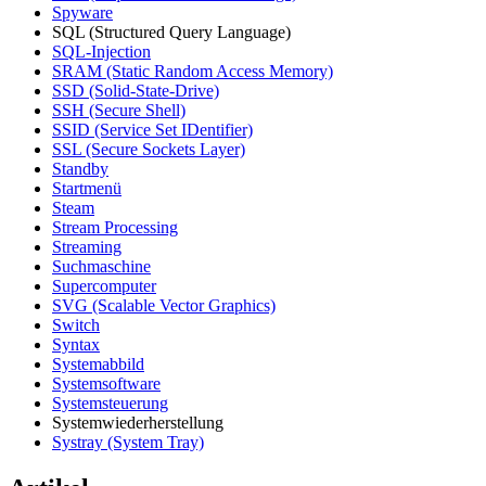
Spyware
SQL (Structured Query Language)
SQL-Injection
SRAM (Static Random Access Memory)
SSD (Solid-State-Drive)
SSH (Secure Shell)
SSID (Service Set IDentifier)
SSL (Secure Sockets Layer)
Standby
Startmenü
Steam
Stream Processing
Streaming
Suchmaschine
Supercomputer
SVG (Scalable Vector Graphics)
Switch
Syntax
Systemabbild
Systemsoftware
Systemsteuerung
Systemwiederherstellung
Systray (System Tray)