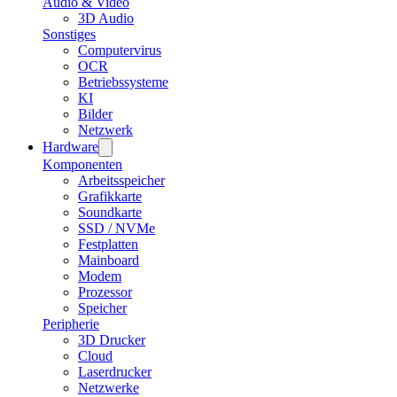
Audio & Video
3D Audio
Sonstiges
Computervirus
OCR
Betriebssysteme
KI
Bilder
Netzwerk
Hardware
Komponenten
Arbeitsspeicher
Grafikkarte
Soundkarte
SSD / NVMe
Festplatten
Mainboard
Modem
Prozessor
Speicher
Peripherie
3D Drucker
Cloud
Laserdrucker
Netzwerke