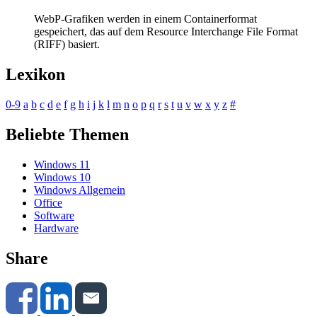
WebP-Grafiken werden in einem Containerformat
gespeichert, das auf dem Resource Interchange File Format
(RIFF) basiert.
Lexikon
0-9
a
b
c
d
e
f
g
h
i
j
k
l
m
n
o
p
q
r
s
t
u
v
w
x
y
z
#
Beliebte Themen
Windows 11
Windows 10
Windows Allgemein
Office
Software
Hardware
Share