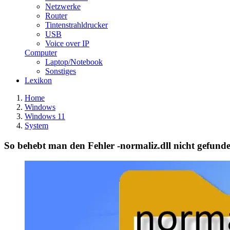
Netzwerke
Router
Tintenstrahldrucker
USB
Voice over IP
Computer
Laptop/Notebook
Sonstiges
Lexikon
Home
Windows
Windows 11
System
So behebt man den Fehler -normaliz.dll nicht gefun