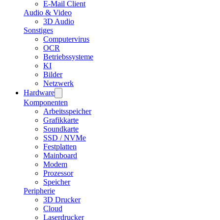
E-Mail Client
Audio & Video
3D Audio
Sonstiges
Computervirus
OCR
Betriebssysteme
KI
Bilder
Netzwerk
Hardware
Komponenten
Arbeitsspeicher
Grafikkarte
Soundkarte
SSD / NVMe
Festplatten
Mainboard
Modem
Prozessor
Speicher
Peripherie
3D Drucker
Cloud
Laserdrucker