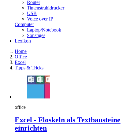
Router
Tintenstrahldrucker
USB
Voice over IP
Computer
Laptop/Notebook
Sonstiges
Lexikon
Home
Office
Excel
Tipps & Tricks
office
Excel - Floskeln als Textbausteine
einrichten