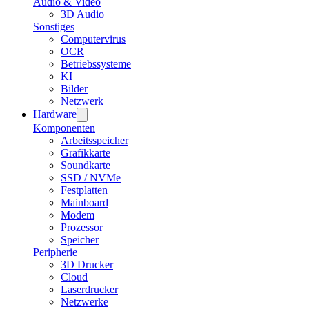
Audio & Video
3D Audio
Sonstiges
Computervirus
OCR
Betriebssysteme
KI
Bilder
Netzwerk
Hardware
Komponenten
Arbeitsspeicher
Grafikkarte
Soundkarte
SSD / NVMe
Festplatten
Mainboard
Modem
Prozessor
Speicher
Peripherie
3D Drucker
Cloud
Laserdrucker
Netzwerke