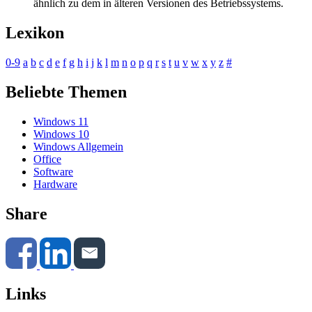
ähnlich zu dem in älteren Versionen des Betriebssystems.
Lexikon
0-9
a
b
c
d
e
f
g
h
i
j
k
l
m
n
o
p
q
r
s
t
u
v
w
x
y
z
#
Beliebte Themen
Windows 11
Windows 10
Windows Allgemein
Office
Software
Hardware
Share
Links