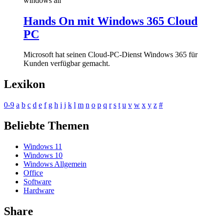
windows all
Hands On mit Windows 365 Cloud
PC
Microsoft hat seinen Cloud-PC-Dienst Windows 365 für
Kunden verfügbar gemacht.
Lexikon
0-9
a
b
c
d
e
f
g
h
i
j
k
l
m
n
o
p
q
r
s
t
u
v
w
x
y
z
#
Beliebte Themen
Windows 11
Windows 10
Windows Allgemein
Office
Software
Hardware
Share