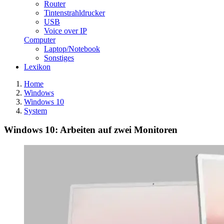
Router
Tintenstrahldrucker
USB
Voice over IP
Computer
Laptop/Notebook
Sonstiges
Lexikon
Home
Windows
Windows 10
System
Windows 10: Arbeiten auf zwei Monitoren