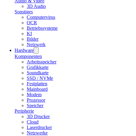
Audio & Video
3D Audio
Sonstiges
Computervirus
OCR
Betriebssysteme
KI
Bilder
Netzwerk
Hardware
Komponenten
Arbeitsspeicher
Grafikkarte
Soundkarte
SSD / NVMe
Festplatten
Mainboard
Modem
Prozessor
Speicher
Peripherie
3D Drucker
Cloud
Laserdrucker
Netzwerke