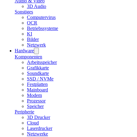
Audio & Video
3D Audio
Sonstiges
Computervirus
OCR
Betriebssysteme
KI
Bilder
Netzwerk
Hardware
Komponenten
Arbeitsspeicher
Grafikkarte
Soundkarte
SSD / NVMe
Festplatten
Mainboard
Modem
Prozessor
Speicher
Peripherie
3D Drucker
Cloud
Laserdrucker
Netzwerke