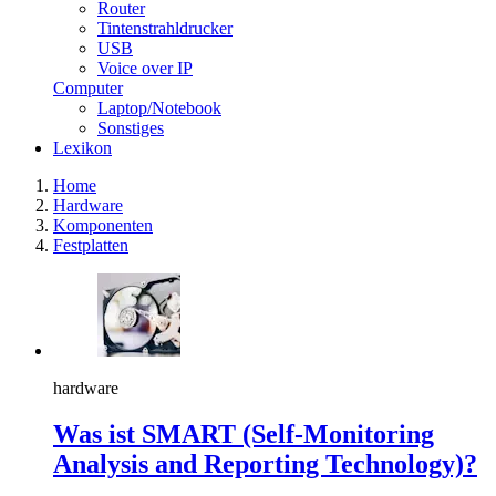
Router
Tintenstrahldrucker
USB
Voice over IP
Computer
Laptop/Notebook
Sonstiges
Lexikon
Home
Hardware
Komponenten
Festplatten
hardware
Was ist SMART (Self-Monitoring
Analysis and Reporting Technology)?