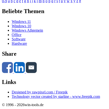
0-9
a
b
c
d
e
f
g
h
i
j
k
l
m
n
o
p
q
r
s
t
u
v
w
x
y
z
#
Beliebte Themen
Windows 11
Windows 10
Windows Allgemein
Office
Software
Hardware
Share
Links
Designed by rawpixel.com / Freepik
Technology vector created by starline - www.freepik.com
© 1996 - 2026
win-tools.de