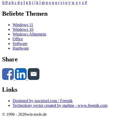
0-9
a
b
c
d
e
f
g
h
i
j
k
l
m
n
o
p
q
r
s
t
u
v
w
x
y
z
#
Beliebte Themen
Windows 11
Windows 10
Windows Allgemein
Office
Software
Hardware
Share
Links
Designed by rawpixel.com / Freepik
Technology vector created by starline - www.freepik.com
© 1996 - 2026
win-tools.de