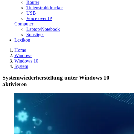
Router
Tintenstrahldrucker
USB
Voice over IP
Computer
Laptop/Notebook
Sonstiges
Lexikon
Home
Windows
Windows 10
System
Systemwiederherstellung unter Windows 10
aktivieren