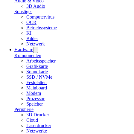
Audio & Video
3D Audio
Sonstiges
Computervirus
OCR
Betriebssysteme
KI
Bilder
Netzwerk
Hardware
Komponenten
Arbeitsspeicher
Grafikkarte
Soundkarte
SSD / NVMe
Festplatten
Mainboard
Modem
Prozessor
Speicher
Peripherie
3D Drucker
Cloud
Laserdrucker
Netzwerke