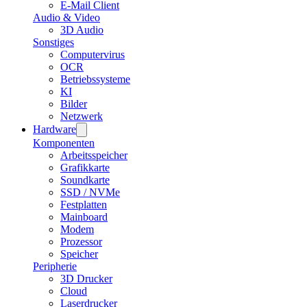
E-Mail Client
Audio & Video
3D Audio
Sonstiges
Computervirus
OCR
Betriebssysteme
KI
Bilder
Netzwerk
Hardware
Komponenten
Arbeitsspeicher
Grafikkarte
Soundkarte
SSD / NVMe
Festplatten
Mainboard
Modem
Prozessor
Speicher
Peripherie
3D Drucker
Cloud
Laserdrucker