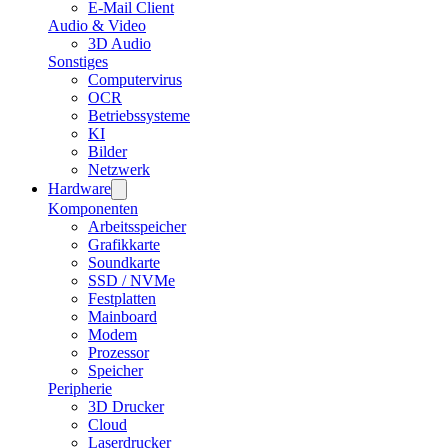
E-Mail Client
Audio & Video
3D Audio
Sonstiges
Computervirus
OCR
Betriebssysteme
KI
Bilder
Netzwerk
Hardware
Komponenten
Arbeitsspeicher
Grafikkarte
Soundkarte
SSD / NVMe
Festplatten
Mainboard
Modem
Prozessor
Speicher
Peripherie
3D Drucker
Cloud
Laserdrucker