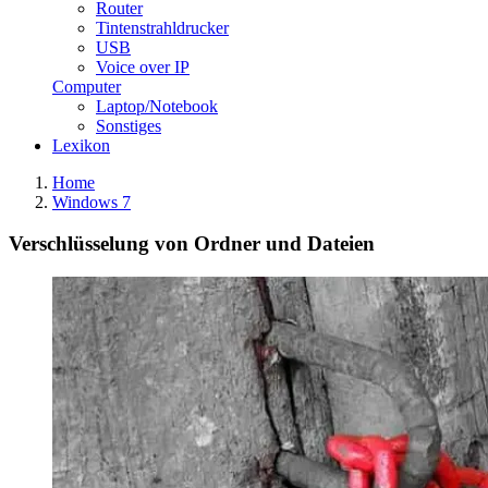
Router
Tintenstrahldrucker
USB
Voice over IP
Computer
Laptop/Notebook
Sonstiges
Lexikon
Home
Windows 7
Verschlüsselung von Ordner und Dateien