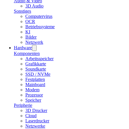
Audio & Video
3D Audio
Sonstiges
Computervirus
OCR
Betriebssysteme
KI
Bilder
Netzwerk
Hardware
Komponenten
Arbeitsspeicher
Grafikkarte
Soundkarte
SSD / NVMe
Festplatten
Mainboard
Modem
Prozessor
Speicher
Peripherie
3D Drucker
Cloud
Laserdrucker
Netzwerke