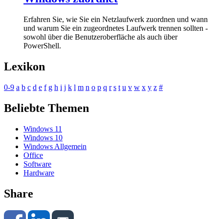
Erfahren Sie, wie Sie ein Netzlaufwerk zuordnen und wann
und warum Sie ein zugeordnetes Laufwerk trennen sollten -
sowohl über die Benutzeroberfläche als auch über
PowerShell.
Lexikon
0-9
a
b
c
d
e
f
g
h
i
j
k
l
m
n
o
p
q
r
s
t
u
v
w
x
y
z
#
Beliebte Themen
Windows 11
Windows 10
Windows Allgemein
Office
Software
Hardware
Share