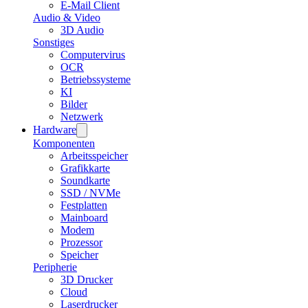
E-Mail Client
Audio & Video
3D Audio
Sonstiges
Computervirus
OCR
Betriebssysteme
KI
Bilder
Netzwerk
Hardware
Komponenten
Arbeitsspeicher
Grafikkarte
Soundkarte
SSD / NVMe
Festplatten
Mainboard
Modem
Prozessor
Speicher
Peripherie
3D Drucker
Cloud
Laserdrucker