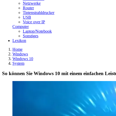
Netzwerke
Router
Tintenstrahldrucker
USB
Voice over IP
Computer
Laptop/Notebook
Sonstiges
Lexikon
Home
Windows
Windows 10
System
So können Sie Windows 10 mit einem einfachen Leis