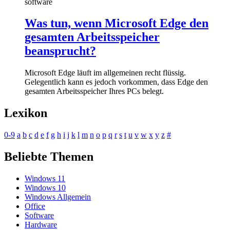
software
Was tun, wenn Microsoft Edge den
gesamten Arbeitsspeicher
beansprucht?
Microsoft Edge läuft im allgemeinen recht flüssig.
Gelegentlich kann es jedoch vorkommen, dass Edge den
gesamten Arbeitsspeicher Ihres PCs belegt.
Lexikon
0-9
a
b
c
d
e
f
g
h
i
j
k
l
m
n
o
p
q
r
s
t
u
v
w
x
y
z
#
Beliebte Themen
Windows 11
Windows 10
Windows Allgemein
Office
Software
Hardware