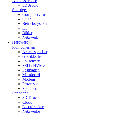
Audio & Video
3D Audio
Sonstiges
Computervirus
OCR
Betriebssysteme
KI
Bilder
Netzwerk
Hardware
Komponenten
Arbeitsspeicher
Grafikkarte
Soundkarte
SSD / NVMe
Festplatten
Mainboard
Modem
Prozessor
Speicher
Peripherie
3D Drucker
Cloud
Laserdrucker
Netzwerke