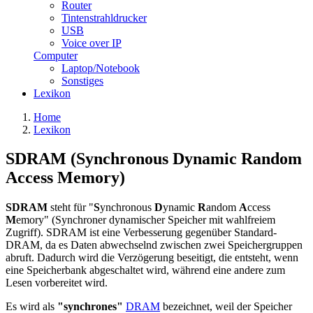
Router
Tintenstrahldrucker
USB
Voice over IP
Computer
Laptop/Notebook
Sonstiges
Lexikon
Home
Lexikon
SDRAM (Synchronous Dynamic Random
Access Memory)
SDRAM
steht für "
S
ynchronous
D
ynamic
R
andom
A
ccess
M
emory" (Synchroner dynamischer Speicher mit wahlfreiem
Zugriff). SDRAM ist eine Verbesserung gegenüber Standard-
DRAM, da es Daten abwechselnd zwischen zwei Speichergruppen
abruft. Dadurch wird die Verzögerung beseitigt, die entsteht, wenn
eine Speicherbank abgeschaltet wird, während eine andere zum
Lesen vorbereitet wird.
Es wird als
"synchrones"
DRAM
bezeichnet, weil der Speicher