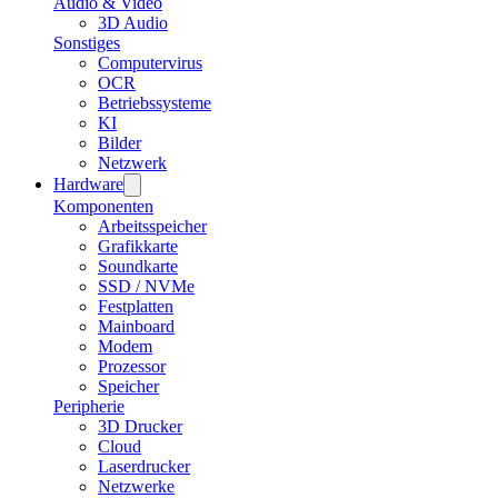
Audio & Video
3D Audio
Sonstiges
Computervirus
OCR
Betriebssysteme
KI
Bilder
Netzwerk
Hardware
Komponenten
Arbeitsspeicher
Grafikkarte
Soundkarte
SSD / NVMe
Festplatten
Mainboard
Modem
Prozessor
Speicher
Peripherie
3D Drucker
Cloud
Laserdrucker
Netzwerke