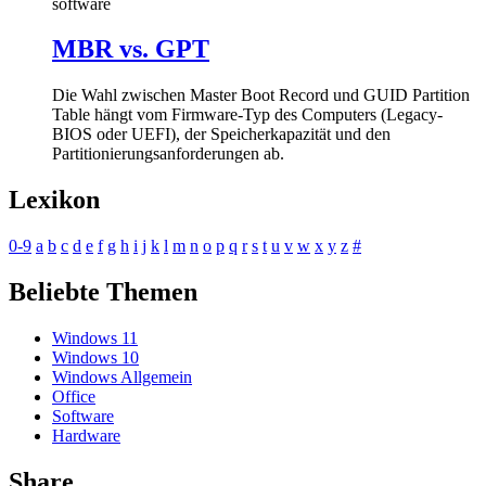
software
MBR vs. GPT
Die Wahl zwischen Master Boot Record und GUID Partition
Table hängt vom Firmware-Typ des Computers (Legacy-
BIOS oder UEFI), der Speicherkapazität und den
Partitionierungsanforderungen ab.
Lexikon
0-9
a
b
c
d
e
f
g
h
i
j
k
l
m
n
o
p
q
r
s
t
u
v
w
x
y
z
#
Beliebte Themen
Windows 11
Windows 10
Windows Allgemein
Office
Software
Hardware
Share