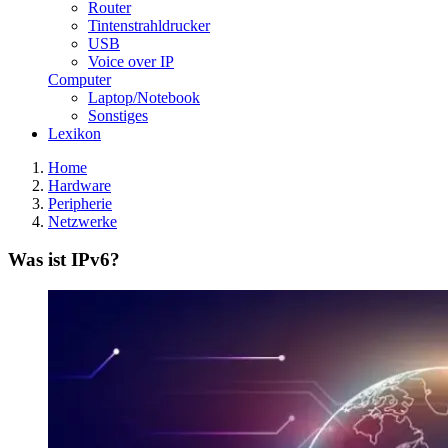
Router
Tintenstrahldrucker
USB
Voice over IP
Computer
Laptop/Notebook
Sonstiges
Lexikon
Home
Hardware
Peripherie
Netzwerke
Was ist IPv6?