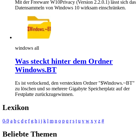
Mit der Freeware W10Privacy (Version 2.2.0.1) lässt sich das
Datensammeln von Windows 10 wirksam einschränken.
windows all
Was steckt hinter dem Ordner
Windows.BT
Es ist verlockend, den versteckten Ordner "$Windows.~BT"
zu löschen und so mehrere Gigabyte Speicherplatz auf der
Festplatte zurückzugewinnen.
Lexikon
0-9
a
b
c
d
e
f
g
h
i
j
k
l
m
n
o
p
q
r
s
t
u
v
w
x
y
z
#
Beliebte Themen