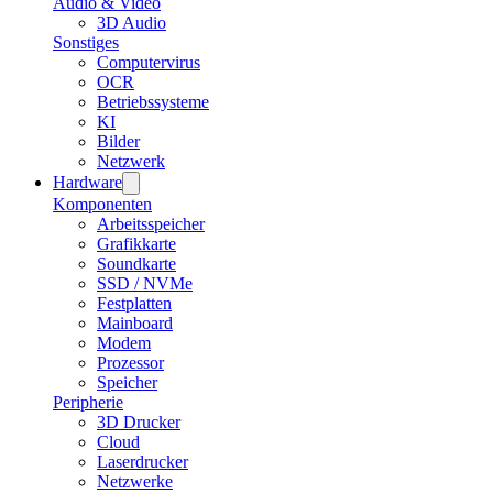
Audio & Video
3D Audio
Sonstiges
Computervirus
OCR
Betriebssysteme
KI
Bilder
Netzwerk
Hardware
Komponenten
Arbeitsspeicher
Grafikkarte
Soundkarte
SSD / NVMe
Festplatten
Mainboard
Modem
Prozessor
Speicher
Peripherie
3D Drucker
Cloud
Laserdrucker
Netzwerke