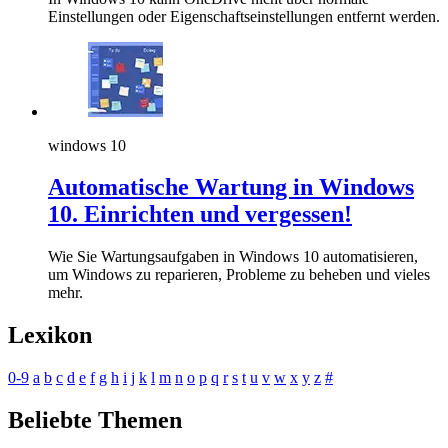
Einstellungen oder Eigenschaftseinstellungen entfernt werden.
windows 10
Automatische Wartung in Windows
10. Einrichten und vergessen!
Wie Sie Wartungsaufgaben in Windows 10 automatisieren,
um Windows zu reparieren, Probleme zu beheben und vieles
mehr.
Lexikon
0-9
a
b
c
d
e
f
g
h
i
j
k
l
m
n
o
p
q
r
s
t
u
v
w
x
y
z
#
Beliebte Themen