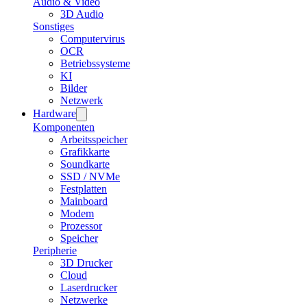
Audio & Video
3D Audio
Sonstiges
Computervirus
OCR
Betriebssysteme
KI
Bilder
Netzwerk
Hardware
Komponenten
Arbeitsspeicher
Grafikkarte
Soundkarte
SSD / NVMe
Festplatten
Mainboard
Modem
Prozessor
Speicher
Peripherie
3D Drucker
Cloud
Laserdrucker
Netzwerke