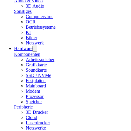
Audio & Video
3D Audio
Sonstiges
Computervirus
OCR
Betriebssysteme
KI
Bilder
Netzwerk
Hardware
Komponenten
Arbeitsspeicher
Grafikkarte
Soundkarte
SSD / NVMe
Festplatten
Mainboard
Modem
Prozessor
Speicher
Peripherie
3D Drucker
Cloud
Laserdrucker
Netzwerke