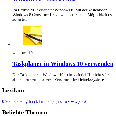
Im Herbst 2012 erscheint Windows 8. Mit der kostenlosen
Windows 8 Consumer Preview haben Sie die Möglichkeit es
zu testen.
windows 10
Taskplaner in Windows 10 verwenden
Der Taskplaner in Windows 10 ist in vielerlei Hinsicht sehr
ähnlich zu dem in älteren Versionen des Betriebssystems.
Lexikon
0-9
a
b
c
d
e
f
g
h
i
j
k
l
m
n
o
p
q
r
s
t
u
v
w
x
y
z
#
Beliebte Themen