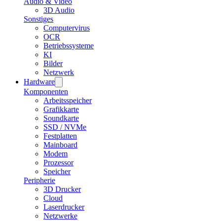
Audio & Video
3D Audio
Sonstiges
Computervirus
OCR
Betriebssysteme
KI
Bilder
Netzwerk
Hardware
Komponenten
Arbeitsspeicher
Grafikkarte
Soundkarte
SSD / NVMe
Festplatten
Mainboard
Modem
Prozessor
Speicher
Peripherie
3D Drucker
Cloud
Laserdrucker
Netzwerke