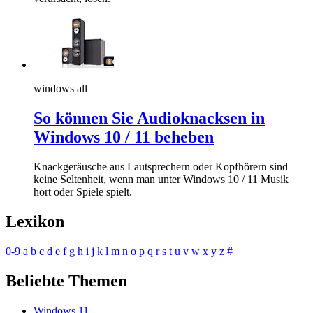
windows all
So können Sie Audioknacksen in
Windows 10 / 11 beheben
Knackgeräusche aus Lautsprechern oder Kopfhörern sind
keine Seltenheit, wenn man unter Windows 10 / 11 Musik
hört oder Spiele spielt.
Lexikon
0-9
a
b
c
d
e
f
g
h
i
j
k
l
m
n
o
p
q
r
s
t
u
v
w
x
y
z
#
Beliebte Themen
Windows 11