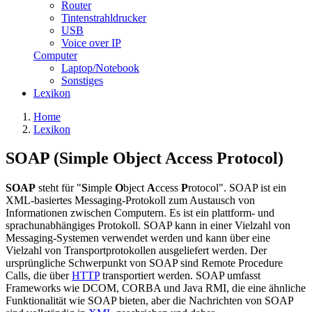
Router
Tintenstrahldrucker
USB
Voice over IP
Computer
Laptop/Notebook
Sonstiges
Lexikon
Home
Lexikon
SOAP (Simple Object Access Protocol)
SOAP
steht für "
S
imple
O
bject
A
ccess
P
rotocol". SOAP ist ein
XML-basiertes Messaging-Protokoll zum Austausch von
Informationen zwischen Computern. Es ist ein plattform- und
sprachunabhängiges Protokoll. SOAP kann in einer Vielzahl von
Messaging-Systemen verwendet werden und kann über eine
Vielzahl von Transportprotokollen ausgeliefert werden. Der
ursprüngliche Schwerpunkt von SOAP sind Remote Procedure
Calls, die über
HTTP
transportiert werden. SOAP umfasst
Frameworks wie DCOM, CORBA und Java RMI, die eine ähnliche
Funktionalität wie SOAP bieten, aber die Nachrichten von SOAP