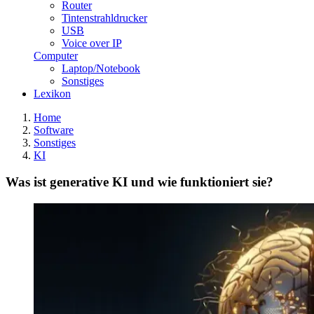
Router
Tintenstrahldrucker
USB
Voice over IP
Computer
Laptop/Notebook
Sonstiges
Lexikon
Home
Software
Sonstiges
KI
Was ist generative KI und wie funktioniert sie?