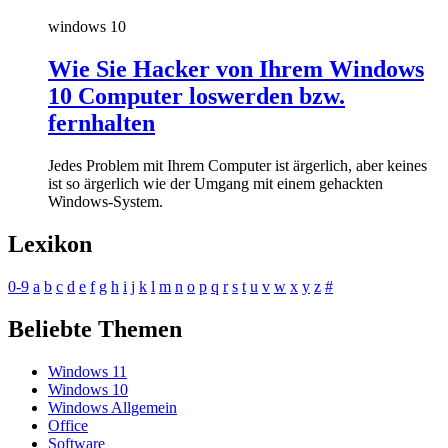
windows 10
Wie Sie Hacker von Ihrem Windows
10 Computer loswerden bzw.
fernhalten
Jedes Problem mit Ihrem Computer ist ärgerlich, aber keines
ist so ärgerlich wie der Umgang mit einem gehackten
Windows-System.
Lexikon
0-9
a
b
c
d
e
f
g
h
i
j
k
l
m
n
o
p
q
r
s
t
u
v
w
x
y
z
#
Beliebte Themen
Windows 11
Windows 10
Windows Allgemein
Office
Software