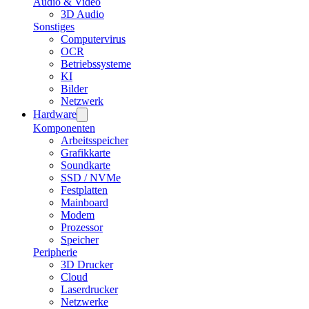
Audio & Video
3D Audio
Sonstiges
Computervirus
OCR
Betriebssysteme
KI
Bilder
Netzwerk
Hardware
Komponenten
Arbeitsspeicher
Grafikkarte
Soundkarte
SSD / NVMe
Festplatten
Mainboard
Modem
Prozessor
Speicher
Peripherie
3D Drucker
Cloud
Laserdrucker
Netzwerke