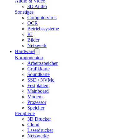
Audio & Video
3D Audio
Sonstiges
Computervirus
OCR
Betriebssysteme
KI
Bilder
Netzwerk
Hardware
Komponenten
Arbeitsspeicher
Grafikkarte
Soundkarte
SSD / NVMe
Festplatten
Mainboard
Modem
Prozessor
Speicher
Peripherie
3D Drucker
Cloud
Laserdrucker
Netzwerke