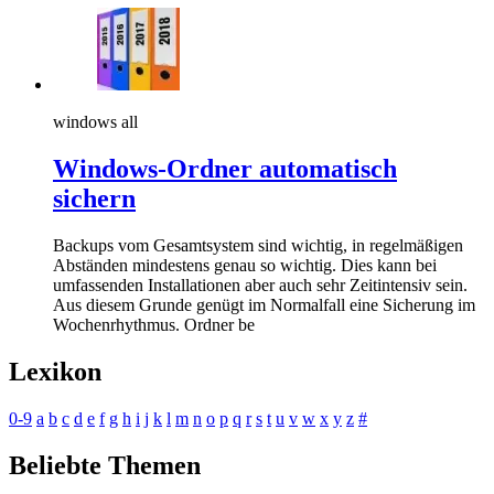
windows all
Windows-Ordner automatisch
sichern
Backups vom Gesamtsystem sind wichtig, in regelmäßigen
Abständen mindestens genau so wichtig. Dies kann bei
umfassenden Installationen aber auch sehr Zeitintensiv sein.
Aus diesem Grunde genügt im Normalfall eine Sicherung im
Wochenrhythmus. Ordner be
Lexikon
0-9
a
b
c
d
e
f
g
h
i
j
k
l
m
n
o
p
q
r
s
t
u
v
w
x
y
z
#
Beliebte Themen