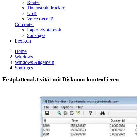
Router
Tintenstrahldrucker
USB
Voice over IP
Computer
Laptop/Notebook
Sonstiges
Lexikon
Home
Windows
Windows Allgemein
Sonstiges
Festplattenaktivität mit Diskmon kontrollieren