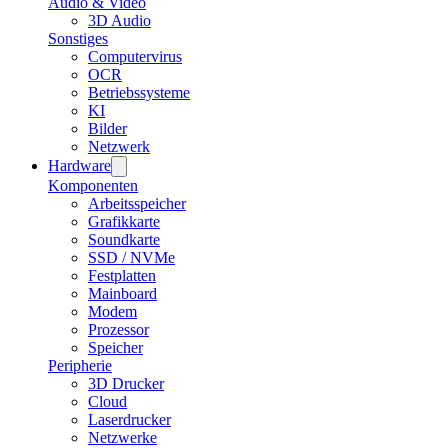
Audio & Video
3D Audio
Sonstiges
Computervirus
OCR
Betriebssysteme
KI
Bilder
Netzwerk
Hardware
Komponenten
Arbeitsspeicher
Grafikkarte
Soundkarte
SSD / NVMe
Festplatten
Mainboard
Modem
Prozessor
Speicher
Peripherie
3D Drucker
Cloud
Laserdrucker
Netzwerke