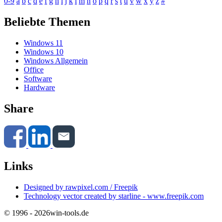
0-9
a
b
c
d
e
f
g
h
i
j
k
l
m
n
o
p
q
r
s
t
u
v
w
x
y
z
#
Beliebte Themen
Windows 11
Windows 10
Windows Allgemein
Office
Software
Hardware
Share
Links
Designed by rawpixel.com / Freepik
Technology vector created by starline - www.freepik.com
© 1996 - 2026
win-tools.de