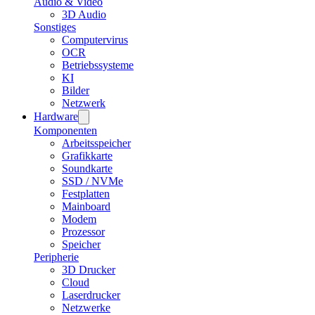
Audio & Video
3D Audio
Sonstiges
Computervirus
OCR
Betriebssysteme
KI
Bilder
Netzwerk
Hardware
Komponenten
Arbeitsspeicher
Grafikkarte
Soundkarte
SSD / NVMe
Festplatten
Mainboard
Modem
Prozessor
Speicher
Peripherie
3D Drucker
Cloud
Laserdrucker
Netzwerke