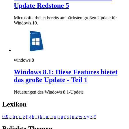
Update Redstone 5
Microsoft arbeitet bereits am nächsten großen Update für
Windows 10.
windows 8
Windows 8.1: Diese Features bietet
das große Update - Teil 1
Neuerungen des Windows 8.1-Update
Lexikon
0-9
a
b
c
d
e
f
g
h
i
j
k
l
m
n
o
p
q
r
s
t
u
v
w
x
y
z
#
Beliebte Themen