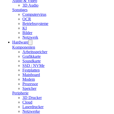
Audio & Video
3D Audio
Sonstiges
Computervirus
OCR
Betriebssysteme
KI
Bilder
Netzwerk
Hardware
Komponenten
Arbeitsspeicher
Grafikkarte
Soundkarte
SSD / NVMe
Festplatten
Mainboard
Modem
Prozessor
Speicher
Peripherie
3D Drucker
Cloud
Laserdrucker
Netzwerke