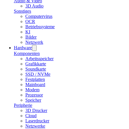
Audio & Video
3D Audio
Sonstiges
Computervirus
OCR
Betriebssysteme
KI
Bilder
Netzwerk
Hardware
Komponenten
Arbeitsspeicher
Grafikkarte
Soundkarte
SSD / NVMe
Festplatten
Mainboard
Modem
Prozessor
Speicher
Peripherie
3D Drucker
Cloud
Laserdrucker
Netzwerke