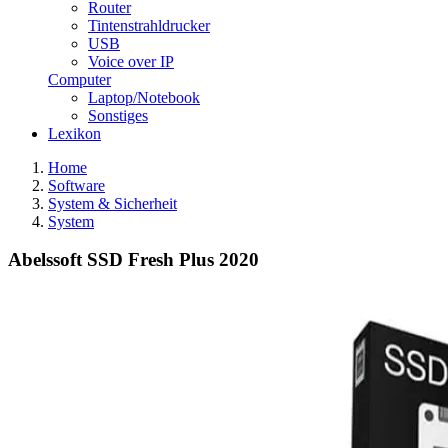
Router
Tintenstrahldrucker
USB
Voice over IP
Computer
Laptop/Notebook
Sonstiges
Lexikon
Home
Software
System & Sicherheit
System
Abelssoft SSD Fresh Plus 2020