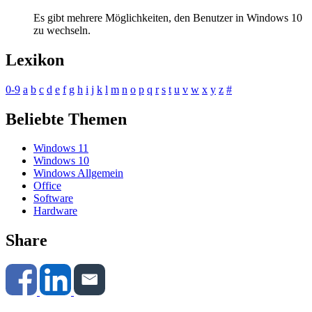
Es gibt mehrere Möglichkeiten, den Benutzer in Windows 10
zu wechseln.
Lexikon
0-9
a
b
c
d
e
f
g
h
i
j
k
l
m
n
o
p
q
r
s
t
u
v
w
x
y
z
#
Beliebte Themen
Windows 11
Windows 10
Windows Allgemein
Office
Software
Hardware
Share