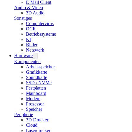
E-Mail Client
Audio & Video
3D Audio
Sonstiges
Computervirus
OCR
Betriebssysteme
KI
Bilder
Netzwerk
Hardware
Komponenten
Arbeitsspeicher
Grafikkarte
Soundkarte
SSD / NVMe
Festplatten
Mainboard
Modem
Prozessor
Speicher
Peripherie
3D Drucker
Cloud
Laserdrucker