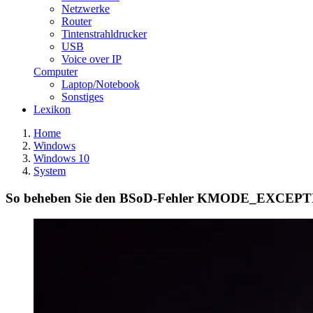
Netzwerke
Router
Tintenstrahldrucker
USB
Voice over IP
Computer
Laptop/Notebook
Sonstiges
Lexikon
Home
Windows
Windows 10
System
So beheben Sie den BSoD-Fehler KMODE_EXC