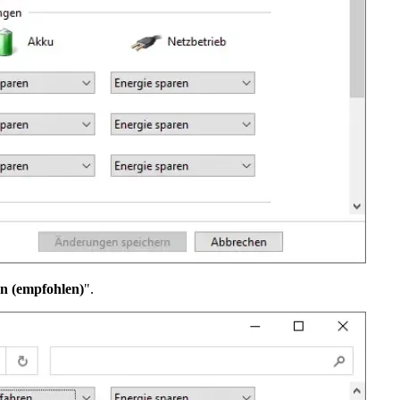
en (empfohlen)
".