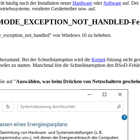
fig nach der Installation neuer
Hardware
oder
Software
auf. Der 
Betriebssysteme, veralteter Gerätetreiber usw. auf.
des KMODE_EXCEPTION_NOT_HANDLED-Feh
de_exception_not_handled" von Windows 10 zu beheben.
hezustand. Bei der Schnellstartoption wird die
Kernel
-Sitzung nicht ge
neller zu starten. Manchmal löst die Schnellstartoption den BSoD-Fehler
ie auf "
Auswählen, was beim Drücken von Netzschaltern geschehe