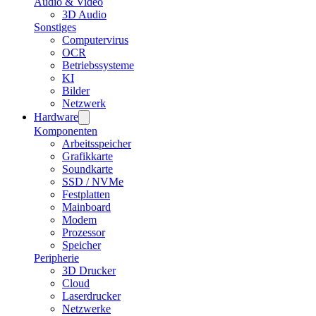
Audio & Video
3D Audio
Sonstiges
Computervirus
OCR
Betriebssysteme
KI
Bilder
Netzwerk
Hardware
Komponenten
Arbeitsspeicher
Grafikkarte
Soundkarte
SSD / NVMe
Festplatten
Mainboard
Modem
Prozessor
Speicher
Peripherie
3D Drucker
Cloud
Laserdrucker
Netzwerke