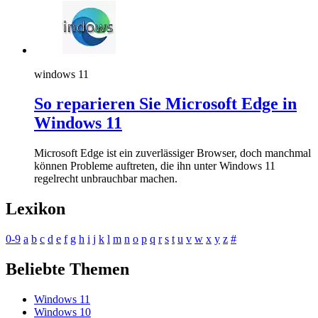
windows 11
So reparieren Sie Microsoft Edge in
Windows 11
Microsoft Edge ist ein zuverlässiger Browser, doch manchmal
können Probleme auftreten, die ihn unter Windows 11
regelrecht unbrauchbar machen.
Lexikon
0-9
a
b
c
d
e
f
g
h
i
j
k
l
m
n
o
p
q
r
s
t
u
v
w
x
y
z
#
Beliebte Themen
Windows 11
Windows 10