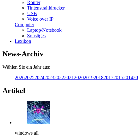
Router
Tintenstrahldrucker
USB
Voice over IP
Computer
Laptop/Notebook
Sonstiges
Lexikon
News-Archiv
Wählen Sie ein Jahr aus:
2026
2025
2024
2023
2022
2021
2020
2019
2018
2017
2015
2014
20
Artikel
windows all