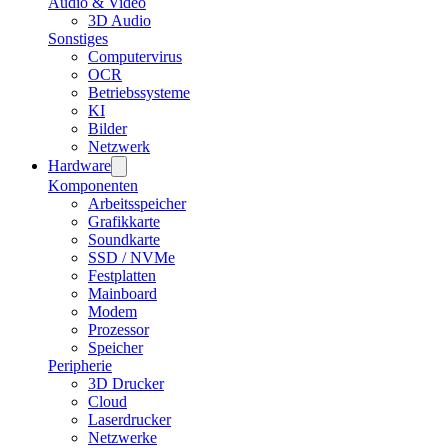
Audio & Video
3D Audio
Sonstiges
Computervirus
OCR
Betriebssysteme
KI
Bilder
Netzwerk
Hardware
Komponenten
Arbeitsspeicher
Grafikkarte
Soundkarte
SSD / NVMe
Festplatten
Mainboard
Modem
Prozessor
Speicher
Peripherie
3D Drucker
Cloud
Laserdrucker
Netzwerke