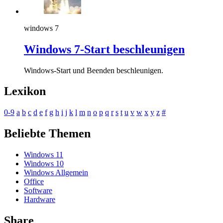
windows 7
Windows 7-Start beschleunigen
Windows-Start und Beenden beschleunigen.
Lexikon
0-9
a
b
c
d
e
f
g
h
i
j
k
l
m
n
o
p
q
r
s
t
u
v
w
x
y
z
#
Beliebte Themen
Windows 11
Windows 10
Windows Allgemein
Office
Software
Hardware
Share