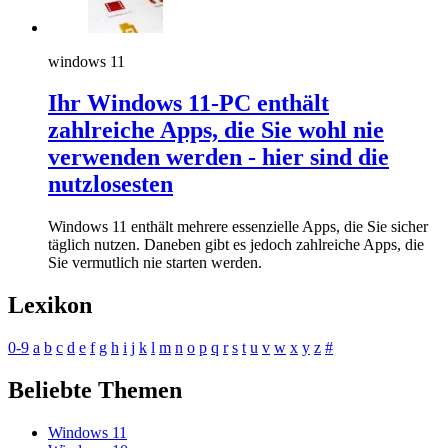
windows 11
Ihr Windows 11-PC enthält
zahlreiche Apps, die Sie wohl nie
verwenden werden - hier sind die
nutzlosesten
Windows 11 enthält mehrere essenzielle Apps, die Sie sicher
täglich nutzen. Daneben gibt es jedoch zahlreiche Apps, die
Sie vermutlich nie starten werden.
Lexikon
0-9
a
b
c
d
e
f
g
h
i
j
k
l
m
n
o
p
q
r
s
t
u
v
w
x
y
z
#
Beliebte Themen
Windows 11