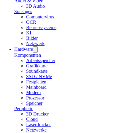
Audio & Video
3D Audio
Sonstiges
Computervirus
OCR
Betriebssysteme
KI
Bilder
Netzwerk
Hardware
Komponenten
Arbeitsspeicher
Grafikkarte
Soundkarte
SSD / NVMe
Festplatten
Mainboard
Modem
Prozessor
Speicher
Peripherie
3D Drucker
Cloud
Laserdrucker
Netzwerke