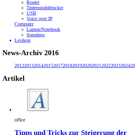
Router
Tintenstrahldrucker
USB
Voice over IP
Computer
Laptop/Notebook
Sonstiges
Lexikon
News-Archiv 2016
2012
2013
2014
2015
2017
2018
2019
2020
2021
2022
2023
2024
20
Artikel
office
Tipps und Tricks zur Steigerung der