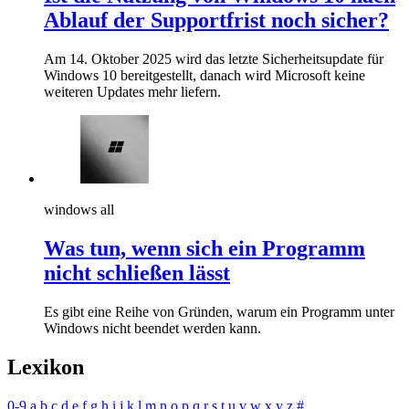
Ablauf der Supportfrist noch sicher?
Am 14. Oktober 2025 wird das letzte Sicherheitsupdate für
Windows 10 bereitgestellt, danach wird Microsoft keine
weiteren Updates mehr liefern.
windows all
Was tun, wenn sich ein Programm
nicht schließen lässt
Es gibt eine Reihe von Gründen, warum ein Programm unter
Windows nicht beendet werden kann.
Lexikon
0-9
a
b
c
d
e
f
g
h
i
j
k
l
m
n
o
p
q
r
s
t
u
v
w
x
y
z
#