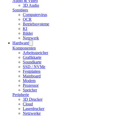
Audio & Video
3D Audio
Sonstiges
Computervirus
OCR
Betriebssysteme
KI
Bilder
Netzwerk
Hardware
Komponenten
Arbeitsspeicher
Grafikkarte
Soundkarte
SSD / NVMe
Festplatten
Mainboard
Modem
Prozessor
Speicher
Peripherie
3D Drucker
Cloud
Laserdrucker
Netzwerke