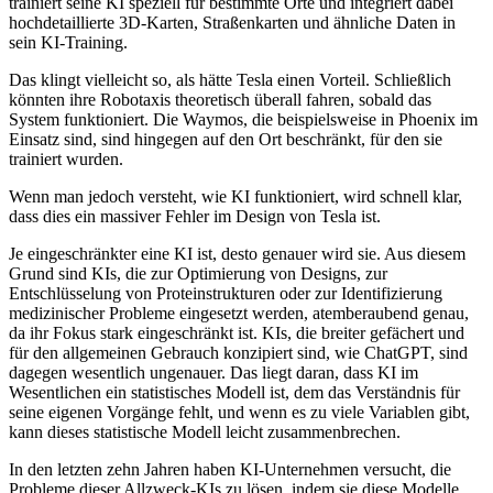
trainiert seine KI speziell für bestimmte Orte und integriert dabei
hochdetaillierte 3D-Karten, Straßenkarten und ähnliche Daten in
sein KI-Training.
Das klingt vielleicht so, als hätte Tesla einen Vorteil. Schließlich
könnten ihre Robotaxis theoretisch überall fahren, sobald das
System funktioniert. Die Waymos, die beispielsweise in Phoenix im
Einsatz sind, sind hingegen auf den Ort beschränkt, für den sie
trainiert wurden.
Wenn man jedoch versteht, wie KI funktioniert, wird schnell klar,
dass dies ein massiver Fehler im Design von Tesla ist.
Je eingeschränkter eine KI ist, desto genauer wird sie. Aus diesem
Grund sind KIs, die zur Optimierung von Designs, zur
Entschlüsselung von Proteinstrukturen oder zur Identifizierung
medizinischer Probleme eingesetzt werden, atemberaubend genau,
da ihr Fokus stark eingeschränkt ist. KIs, die breiter gefächert und
für den allgemeinen Gebrauch konzipiert sind, wie ChatGPT, sind
dagegen wesentlich ungenauer. Das liegt daran, dass KI im
Wesentlichen ein statistisches Modell ist, dem das Verständnis für
seine eigenen Vorgänge fehlt, und wenn es zu viele Variablen gibt,
kann dieses statistische Modell leicht zusammenbrechen.
In den letzten zehn Jahren haben KI-Unternehmen versucht, die
Probleme dieser Allzweck-KIs zu lösen, indem sie diese Modelle