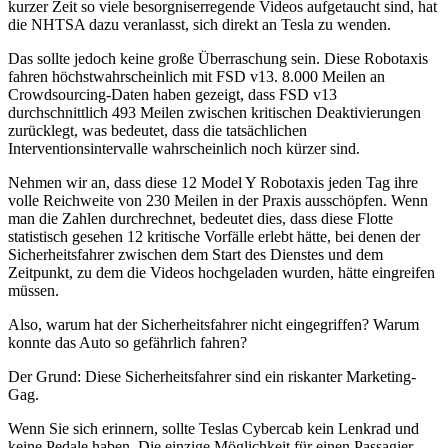
kurzer Zeit so viele besorgniserregende Videos aufgetaucht sind, hat
die NHTSA dazu veranlasst, sich direkt an Tesla zu wenden.
Das sollte jedoch keine große Überraschung sein. Diese Robotaxis
fahren höchstwahrscheinlich mit FSD v13. 8.000 Meilen an
Crowdsourcing-Daten haben gezeigt, dass FSD v13
durchschnittlich 493 Meilen zwischen kritischen Deaktivierungen
zurücklegt, was bedeutet, dass die tatsächlichen
Interventionsintervalle wahrscheinlich noch kürzer sind.
Nehmen wir an, dass diese 12 Model Y Robotaxis jeden Tag ihre
volle Reichweite von 230 Meilen in der Praxis ausschöpfen. Wenn
man die Zahlen durchrechnet, bedeutet dies, dass diese Flotte
statistisch gesehen 12 kritische Vorfälle erlebt hätte, bei denen der
Sicherheitsfahrer zwischen dem Start des Dienstes und dem
Zeitpunkt, zu dem die Videos hochgeladen wurden, hätte eingreifen
müssen.
Also, warum hat der Sicherheitsfahrer nicht eingegriffen? Warum
konnte das Auto so gefährlich fahren?
Der Grund: Diese Sicherheitsfahrer sind ein riskanter Marketing-
Gag.
Wenn Sie sich erinnern, sollte Teslas Cybercab kein Lenkrad und
keine Pedale haben. Die einzige Möglichkeit für einen Passagier,