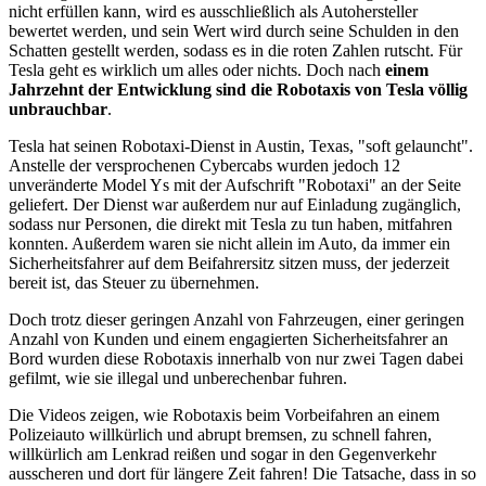
nicht erfüllen kann, wird es ausschließlich als Autohersteller
bewertet werden, und sein Wert wird durch seine Schulden in den
Schatten gestellt werden, sodass es in die roten Zahlen rutscht. Für
Tesla geht es wirklich um alles oder nichts. Doch nach
einem
Jahrzehnt der Entwicklung sind die Robotaxis von Tesla völlig
unbrauchbar
.
Tesla hat seinen Robotaxi-Dienst in Austin, Texas, "soft gelauncht".
Anstelle der versprochenen Cybercabs wurden jedoch 12
unveränderte Model Ys mit der Aufschrift "Robotaxi" an der Seite
geliefert. Der Dienst war außerdem nur auf Einladung zugänglich,
sodass nur Personen, die direkt mit Tesla zu tun haben, mitfahren
konnten. Außerdem waren sie nicht allein im Auto, da immer ein
Sicherheitsfahrer auf dem Beifahrersitz sitzen muss, der jederzeit
bereit ist, das Steuer zu übernehmen.
Doch trotz dieser geringen Anzahl von Fahrzeugen, einer geringen
Anzahl von Kunden und einem engagierten Sicherheitsfahrer an
Bord wurden diese Robotaxis innerhalb von nur zwei Tagen dabei
gefilmt, wie sie illegal und unberechenbar fuhren.
Die Videos zeigen, wie Robotaxis beim Vorbeifahren an einem
Polizeiauto willkürlich und abrupt bremsen, zu schnell fahren,
willkürlich am Lenkrad reißen und sogar in den Gegenverkehr
ausscheren und dort für längere Zeit fahren! Die Tatsache, dass in so