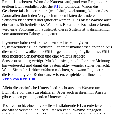
Redundanzebenen. Wenn die Kameras aufgrund von Regen oder
grellem Licht ausfallen oder die
KI
für Computer Vision das
Gesehene falsch interpretiert (was häufig vorkommt), können diese
Anomalien durch den Vergleich mit den Daten der anderen
Sensoren identifiziert und ignoriert werden. Dies bietet Waymo auch
ein starkes Sicherheitsnetz. Wenn das Radar eine Kollision erkennt,
wird eine Vollbremsung ausgelöst; dieses System ist wahrscheinlich
vom autonomen Fahrsystem getrennt.
Ingenieure haben seit Jahrzehnten die Bedeutung von
Systemredundanz und robusten Sicherheitsmaßnahmen erkannt. Aus
diesem Grund wollten die FSD-Ingenieure ursprünglich, dass FSD
über mehrere Sensortypen und eine weitaus größere
Sensorausstattung verfügt. Musk hat sich jedoch über ihre Meinung
hinweggesetzt und damit das System aktiv weniger sicher gemacht.
Wenn Sie mehr darüber erfahren möchten, seit wann Ingenieure um
die Bedeutung von Redundanz wissen, empfehle ich Ihnen das
Video von Kyle Hill
.
Allein dieser einfache Unterschied reicht aus, um Waymo um
Lichtjahre vor Tesla zu platzieren. Aber auch in ihrem KI-Ansatz
gibt es einen grundlegenden Unterschied.
Tesla versucht, eine universelle selbstfahrende KI zu entwickeln, die
die Straße versteht und überall fahren kann. Waymo hingegen