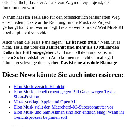
offensichtlich, dass der Ansatz von Waymo derjenige ist, der
funktionieren wird.
Warum hat sich Tesla also für den offensichtlich fehlerhaften Weg
entschieden? Das war die Richtung, in die Musk das Projekt
gedrängt hat. Und warum liegt Tesla so weit zurück? Weil Musk KI
überhaupt nicht versteht.
Auch wenn die Tesla-Fans sagen: "
Es ist noch früh
." Nein, ist es
nicht. Tesla hat über
ein Jahrzehnt und mehr als 10 Milliarden
Dollar für FSD ausgegeben
. Und nach all dem und selbst mit
einem Sicherheitsfahrer im Auto können sie nicht einmal legal
fahren, geschweige denn sicher.
Das ist eine absolute Blamage
.
Diese News könnte Sie auch interessieren:
Elon Musk versteht KI nicht
Elon Musk stichelt erneut gegen Bill Gates wegen Tesla-
Short-Position
Musk verklagt Apple und OpenAI
Elon Musk stellt den Macrohard-KI-Supercomputer vor
Elon Musk und Sam Altman sind sich endlich einig: Wann ihr
Gerichtsprozess beginnen soll