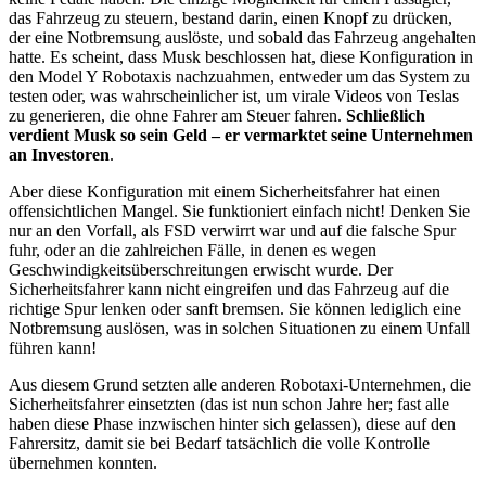
das Fahrzeug zu steuern, bestand darin, einen Knopf zu drücken,
der eine Notbremsung auslöste, und sobald das Fahrzeug angehalten
hatte. Es scheint, dass Musk beschlossen hat, diese Konfiguration in
den Model Y Robotaxis nachzuahmen, entweder um das System zu
testen oder, was wahrscheinlicher ist, um virale Videos von Teslas
zu generieren, die ohne Fahrer am Steuer fahren.
Schließlich
verdient Musk so sein Geld – er vermarktet seine Unternehmen
an Investoren
.
Aber diese Konfiguration mit einem Sicherheitsfahrer hat einen
offensichtlichen Mangel. Sie funktioniert einfach nicht! Denken Sie
nur an den Vorfall, als FSD verwirrt war und auf die falsche Spur
fuhr, oder an die zahlreichen Fälle, in denen es wegen
Geschwindigkeitsüberschreitungen erwischt wurde. Der
Sicherheitsfahrer kann nicht eingreifen und das Fahrzeug auf die
richtige Spur lenken oder sanft bremsen. Sie können lediglich eine
Notbremsung auslösen, was in solchen Situationen zu einem Unfall
führen kann!
Aus diesem Grund setzten alle anderen Robotaxi-Unternehmen, die
Sicherheitsfahrer einsetzten (das ist nun schon Jahre her; fast alle
haben diese Phase inzwischen hinter sich gelassen), diese auf den
Fahrersitz, damit sie bei Bedarf tatsächlich die volle Kontrolle
übernehmen konnten.