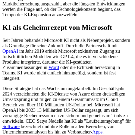
Marktbeherrschung ausgezahlt, aber die jüngsten Entwicklungen
werfen die Frage auf, ob der Technologiekonzern beginnt, das
Tempo der KI-Expansion anzuzweifeln.
KI als Geheimrezept von Microsoft
Seit Jahren behandelt Microsoft KI nicht als Nebenprojekt, sondern
als Grundlage für seine Zukunft. Durch die Partnerschaft mit
OpenAI
im Jahr 2019 erhielt Microsoft exklusiven Zugang zu
fortschrittlichen Modellen wie GPT-4, die es in verschiedene
Produkte integrierte, darunter die KI-gestützten
Zusammenfassungen in
Word
oder die Echtzeitübersetzung in
Teams. KI wurde nicht einfach hinzugefügt, sondern ist fest
integriert.
Diese Strategie hat das Wachstum angekurbelt. Im Geschäftsjahr
2024 verzeichneten die KI-Dienste von Azure einen dreistelligen
Umsatzsprung und trugen zu einem Gesamtumsatz im Cloud-
Bereich von über 110 Milliarden US-Dollar bei. Microsoft hat
OpenAI bis 2023 13 Milliarden US-Dollar zugesagt, um sich
vorrangige Rechenressourcen zu sichern und gemeinsam Tools zu
entwickeln. CEO Satya Nadella hat KI als "Laufzeitumgebung" für
Software
bezeichnet und ihre Rolle in allen Bereichen, von
Unternehmensanalysen bis hin zu Verbraucher-
Apps
,