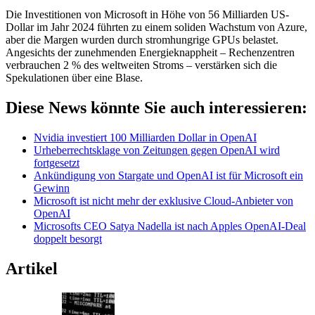
Die Investitionen von Microsoft in Höhe von 56 Milliarden US-
Dollar im Jahr 2024 führten zu einem soliden Wachstum von Azure,
aber die Margen wurden durch stromhungrige GPUs belastet.
Angesichts der zunehmenden Energieknappheit – Rechenzentren
verbrauchen 2 % des weltweiten Stroms – verstärken sich die
Spekulationen über eine Blase.
Diese News könnte Sie auch interessieren:
Nvidia investiert 100 Milliarden Dollar in OpenAI
Urheberrechtsklage von Zeitungen gegen OpenAI wird
fortgesetzt
Ankündigung von Stargate und OpenAI ist für Microsoft ein
Gewinn
Microsoft ist nicht mehr der exklusive Cloud-Anbieter von
OpenAI
Microsofts CEO Satya Nadella ist nach Apples OpenAI-Deal
doppelt besorgt
Artikel