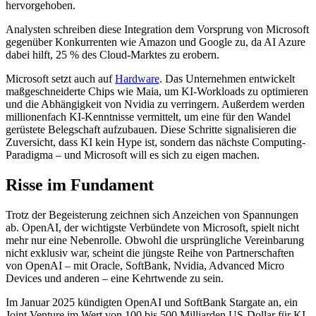
hervorgehoben.
Analysten schreiben diese Integration dem Vorsprung von Microsoft
gegenüber Konkurrenten wie Amazon und Google zu, da AI Azure
dabei hilft, 25 % des Cloud-Marktes zu erobern.
Microsoft setzt auch auf
Hardware
. Das Unternehmen entwickelt
maßgeschneiderte Chips wie Maia, um KI-Workloads zu optimieren
und die Abhängigkeit von Nvidia zu verringern. Außerdem werden
millionenfach KI-Kenntnisse vermittelt, um eine für den Wandel
gerüstete Belegschaft aufzubauen. Diese Schritte signalisieren die
Zuversicht, dass KI kein Hype ist, sondern das nächste Computing-
Paradigma – und Microsoft will es sich zu eigen machen.
Risse im Fundament
Trotz der Begeisterung zeichnen sich Anzeichen von Spannungen
ab. OpenAI, der wichtigste Verbündete von Microsoft, spielt nicht
mehr nur eine Nebenrolle. Obwohl die ursprüngliche Vereinbarung
nicht exklusiv war, scheint die jüngste Reihe von Partnerschaften
von OpenAI – mit Oracle, SoftBank, Nvidia, Advanced Micro
Devices und anderen – eine Kehrtwende zu sein.
Im Januar 2025 kündigten OpenAI und SoftBank Stargate an, ein
Joint Venture im Wert von 100 bis 500 Milliarden US-Dollar für KI-