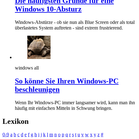
Die häufigsten Gründe für eine
Windows 10-Absturz
Windows-Abstürze - ob sie nun als Blue Screen oder als total
überlastetes System auftreten - sind extrem frustrierend.
windows all
So könne Sie Ihren Windows-PC
beschleunigen
Wenn Ihr Windows-PC immer langsamer wird, kann man ihn
häufig mit einfachen Mitteln in Schwung bringen.
Lexikon
0-9
a
b
c
d
e
f
g
h
i
j
k
l
m
n
o
p
q
r
s
t
u
v
w
x
y
z
#