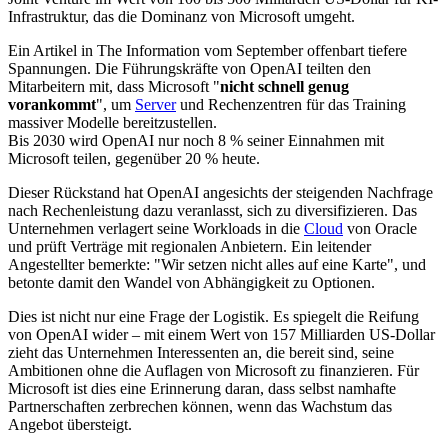
Infrastruktur, das die Dominanz von Microsoft umgeht.
Ein Artikel in The Information vom September offenbart tiefere
Spannungen. Die Führungskräfte von OpenAI teilten den
Mitarbeitern mit, dass Microsoft "
nicht schnell genug
vorankommt
", um
Server
und Rechenzentren für das Training
massiver Modelle bereitzustellen.
Bis 2030 wird OpenAI nur noch 8 % seiner Einnahmen mit
Microsoft teilen, gegenüber 20 % heute.
Dieser Rückstand hat OpenAI angesichts der steigenden Nachfrage
nach Rechenleistung dazu veranlasst, sich zu diversifizieren. Das
Unternehmen verlagert seine Workloads in die
Cloud
von Oracle
und prüft Verträge mit regionalen Anbietern. Ein leitender
Angestellter bemerkte: "Wir setzen nicht alles auf eine Karte", und
betonte damit den Wandel von Abhängigkeit zu Optionen.
Dies ist nicht nur eine Frage der Logistik. Es spiegelt die Reifung
von OpenAI wider – mit einem Wert von 157 Milliarden US-Dollar
zieht das Unternehmen Interessenten an, die bereit sind, seine
Ambitionen ohne die Auflagen von Microsoft zu finanzieren. Für
Microsoft ist dies eine Erinnerung daran, dass selbst namhafte
Partnerschaften zerbrechen können, wenn das Wachstum das
Angebot übersteigt.