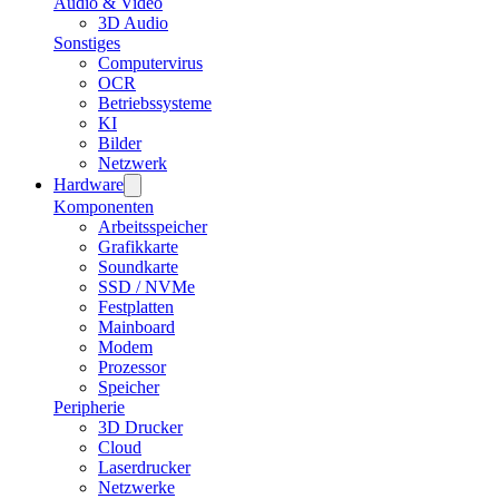
Audio & Video
3D Audio
Sonstiges
Computervirus
OCR
Betriebssysteme
KI
Bilder
Netzwerk
Hardware
Komponenten
Arbeitsspeicher
Grafikkarte
Soundkarte
SSD / NVMe
Festplatten
Mainboard
Modem
Prozessor
Speicher
Peripherie
3D Drucker
Cloud
Laserdrucker
Netzwerke