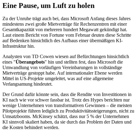
Eine Pause, um Luft zu holen
Zu der Unruhe trägt auch bei, dass Microsoft Anfang dieses Jahres
mindestens zwei große Mietverträge für Rechenzentren mit einer
Gesamtkapazität von mehreren hundert Megawatt gekündigt hat.
Laut einem Bericht von Fortune vom Februar deuten diese Schritte
auf Bedenken hinsichtlich des Aufbaus einer übermäßigen KI-
Infrastruktur hin.
Analysten von TD Cowen wiesen auf Befürchtungen hinsichtlich
eines "
Überangebots
" hin und stellten fest, dass Microsoft die
Umwandlung von vorläufigen Vereinbarungen in vollständige
Mietverträge gestoppt habe. Auf internationaler Ebene werden
Mittel in US-Projekte umgeleitet, was auf eine allgemeine
Verlangsamung hindeutet.
Der Grund dafür könnte sein, dass die Rendite von Investitionen in
KI nach wie vor schwer fassbar ist. Trotz des Hypes berichten nur
wenige Unternehmen von transformativen Gewinnen – die meisten
Pilotprojekte führen lediglich zu Produktivitätssteigerungen, nicht zu
Umsatzbooms. McKinsey schätzt, dass nur 5 % der Unternehmen
KI sinnvoll skaliert haben, da sie durch das Problem der Daten und
die Kosten behindert werden.