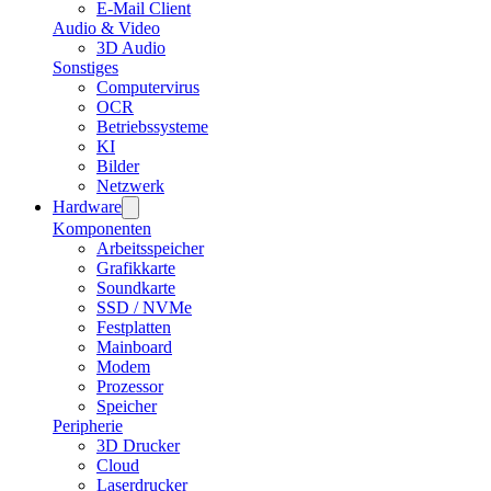
E-Mail Client
Audio & Video
3D Audio
Sonstiges
Computervirus
OCR
Betriebssysteme
KI
Bilder
Netzwerk
Hardware
Komponenten
Arbeitsspeicher
Grafikkarte
Soundkarte
SSD / NVMe
Festplatten
Mainboard
Modem
Prozessor
Speicher
Peripherie
3D Drucker
Cloud
Laserdrucker