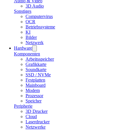
Audio & Video
3D Audio
Sonstiges
Computervirus
OCR
Betriebssysteme
KI
Bilder
Netzwerk
Hardware
Komponenten
Arbeitsspeicher
Grafikkarte
Soundkarte
SSD / NVMe
Festplatten
Mainboard
Modem
Prozessor
Speicher
Peripherie
3D Drucker
Cloud
Laserdrucker
Netzwerke