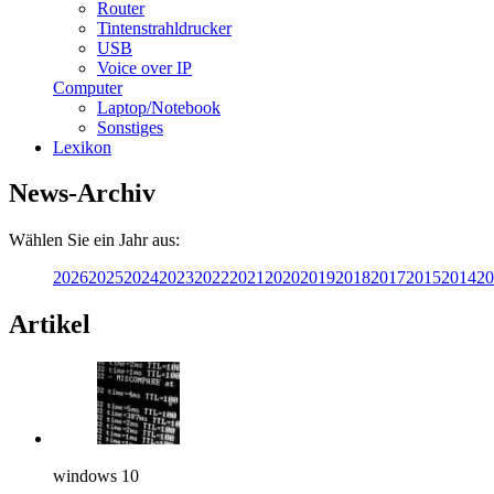
Router
Tintenstrahldrucker
USB
Voice over IP
Computer
Laptop/Notebook
Sonstiges
Lexikon
News-Archiv
Wählen Sie ein Jahr aus:
2026
2025
2024
2023
2022
2021
2020
2019
2018
2017
2015
2014
20
Artikel
windows 10