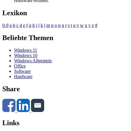
Hardware erfüllen.
Lexikon
0-9
a
b
c
d
e
f
g
h
i
j
k
l
m
n
o
p
q
r
s
t
u
v
w
x
y
z
#
Beliebte Themen
Windows 11
Windows 10
Windows Allgemein
Office
Software
Hardware
Share
Links