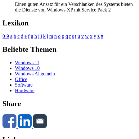
Einen guten Ansatz für ein Verschlanken des Systems bieten
die Dienste von Windows XP mit Service Pack 2
Lexikon
0-9
a
b
c
d
e
f
g
h
i
j
k
l
m
n
o
p
q
r
s
t
u
v
w
x
y
z
#
Beliebte Themen
Windows 11
Windows 10
Windows Allgemein
Office
Software
Hardware
Share