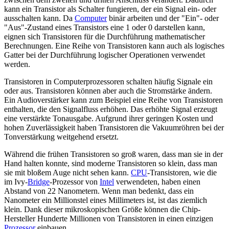
kann ein Transistor als Schalter fungieren, der ein Signal ein- oder
ausschalten kann. Da
Computer
binär arbeiten und der "Ein"- oder
"Aus"-Zustand eines Transistors eine 1 oder 0 darstellen kann,
eignen sich Transistoren für die Durchführung mathematischer
Berechnungen. Eine Reihe von Transistoren kann auch als logisches
Gatter bei der Durchführung logischer Operationen verwendet
werden.
Transistoren in Computerprozessoren schalten häufig Signale ein
oder aus. Transistoren können aber auch die Stromstärke ändern.
Ein Audioverstärker kann zum Beispiel eine Reihe von Transistoren
enthalten, die den Signalfluss erhöhen. Das erhöhte Signal erzeugt
eine verstärkte Tonausgabe. Aufgrund ihrer geringen Kosten und
hohen Zuverlässigkeit haben Transistoren die Vakuumröhren bei der
Tonverstärkung weitgehend ersetzt.
Während die frühen Transistoren so groß waren, dass man sie in der
Hand halten konnte, sind moderne Transistoren so klein, dass man
sie mit bloßem Auge nicht sehen kann.
CPU
-Transistoren, wie die
im Ivy-
Bridge
-Prozessor von
Intel
verwendeten, haben einen
Abstand von 22 Nanometern. Wenn man bedenkt, dass ein
Nanometer ein Millionstel eines Millimeters ist, ist das ziemlich
klein. Dank dieser mikroskopischen Größe können die Chip-
Hersteller Hunderte Millionen von Transistoren in einen einzigen
Prozessor
einbauen.