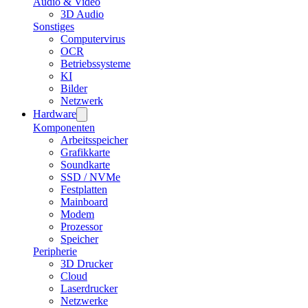
Audio & Video
3D Audio
Sonstiges
Computervirus
OCR
Betriebssysteme
KI
Bilder
Netzwerk
Hardware
Komponenten
Arbeitsspeicher
Grafikkarte
Soundkarte
SSD / NVMe
Festplatten
Mainboard
Modem
Prozessor
Speicher
Peripherie
3D Drucker
Cloud
Laserdrucker
Netzwerke