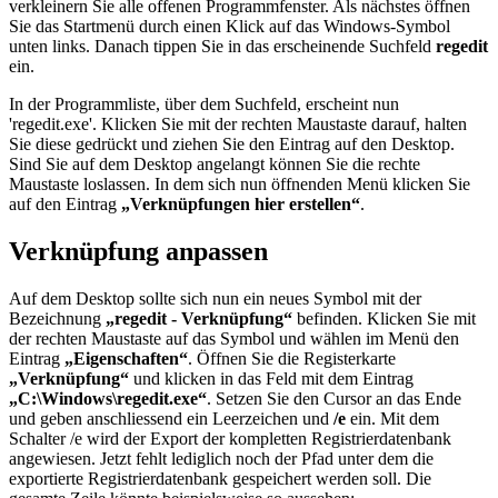
verkleinern Sie alle offenen Programmfenster. Als nächstes öffnen
Sie das Startmenü durch einen Klick auf das Windows-Symbol
unten links. Danach tippen Sie in das erscheinende Suchfeld
regedit
ein.
In der Programmliste, über dem Suchfeld, erscheint nun
'regedit.exe'. Klicken Sie mit der rechten Maustaste darauf, halten
Sie diese gedrückt und ziehen Sie den Eintrag auf den Desktop.
Sind Sie auf dem Desktop angelangt können Sie die rechte
Maustaste loslassen. In dem sich nun öffnenden Menü klicken Sie
auf den Eintrag
„Verknüpfungen hier erstellen“
.
Verknüpfung anpassen
Auf dem Desktop sollte sich nun ein neues Symbol mit der
Bezeichnung
„regedit - Verknüpfung“
befinden. Klicken Sie mit
der rechten Maustaste auf das Symbol und wählen im Menü den
Eintrag
„Eigenschaften“
. Öffnen Sie die Registerkarte
„Verknüpfung“
und klicken in das Feld mit dem Eintrag
„C:\Windows\regedit.exe“
. Setzen Sie den Cursor an das Ende
und geben anschliessend ein Leerzeichen und
/e
ein. Mit dem
Schalter /e wird der Export der kompletten Registrierdatenbank
angewiesen. Jetzt fehlt lediglich noch der Pfad unter dem die
exportierte Registrierdatenbank gespeichert werden soll. Die