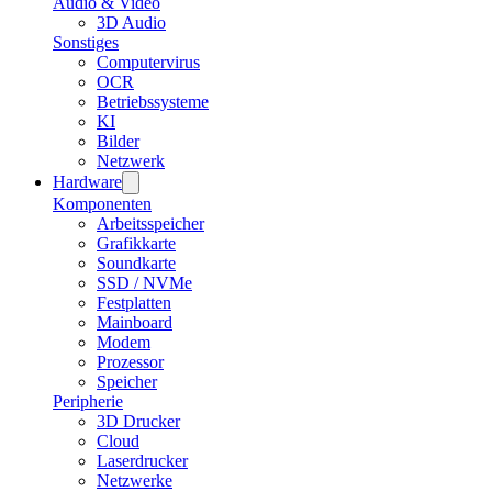
Audio & Video
3D Audio
Sonstiges
Computervirus
OCR
Betriebssysteme
KI
Bilder
Netzwerk
Hardware
Komponenten
Arbeitsspeicher
Grafikkarte
Soundkarte
SSD / NVMe
Festplatten
Mainboard
Modem
Prozessor
Speicher
Peripherie
3D Drucker
Cloud
Laserdrucker
Netzwerke