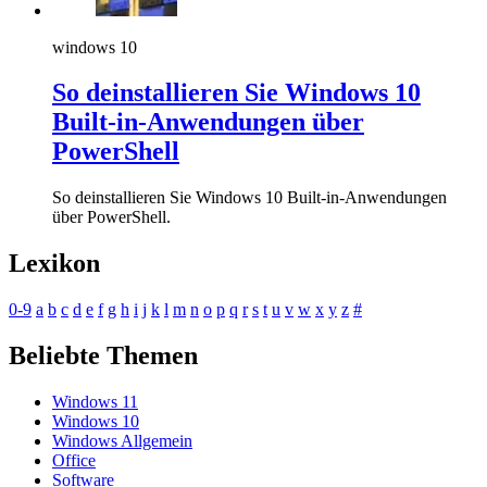
windows 10
So deinstallieren Sie Windows 10
Built-in-Anwendungen über
PowerShell
So deinstallieren Sie Windows 10 Built-in-Anwendungen
über PowerShell.
Lexikon
0-9
a
b
c
d
e
f
g
h
i
j
k
l
m
n
o
p
q
r
s
t
u
v
w
x
y
z
#
Beliebte Themen
Windows 11
Windows 10
Windows Allgemein
Office
Software