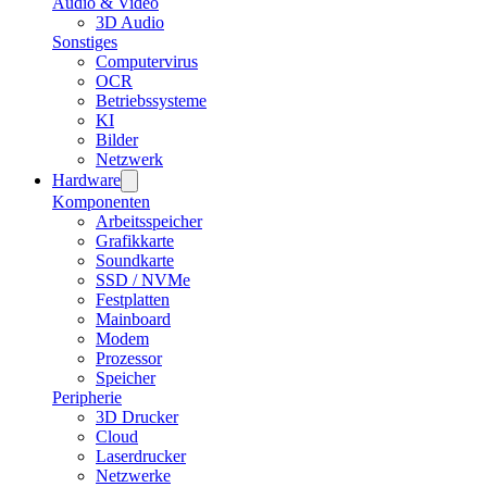
Audio & Video
3D Audio
Sonstiges
Computervirus
OCR
Betriebssysteme
KI
Bilder
Netzwerk
Hardware
Komponenten
Arbeitsspeicher
Grafikkarte
Soundkarte
SSD / NVMe
Festplatten
Mainboard
Modem
Prozessor
Speicher
Peripherie
3D Drucker
Cloud
Laserdrucker
Netzwerke