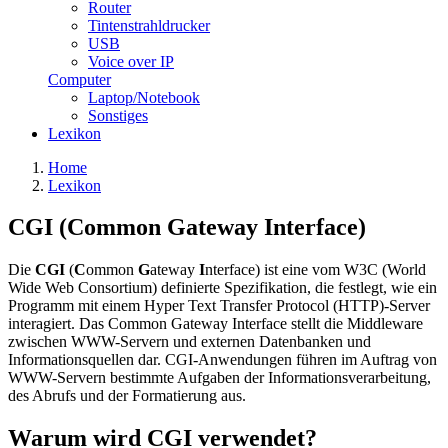
Router
Tintenstrahldrucker
USB
Voice over IP
Computer
Laptop/Notebook
Sonstiges
Lexikon
Home
Lexikon
CGI (Common Gateway Interface)
Die
CGI
(
C
ommon
G
ateway
I
nterface) ist eine vom W3C (World
Wide Web Consortium) definierte Spezifikation, die festlegt, wie ein
Programm mit einem Hyper Text Transfer Protocol (HTTP)-Server
interagiert. Das Common Gateway Interface stellt die Middleware
zwischen WWW-Servern und externen Datenbanken und
Informationsquellen dar. CGI-Anwendungen führen im Auftrag von
WWW-Servern bestimmte Aufgaben der Informationsverarbeitung,
des Abrufs und der Formatierung aus.
Warum wird CGI verwendet?