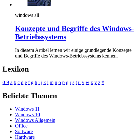
windows all
Konzepte und Begriffe des Windows-
Betriebssystems
In diesem Artikel lernen wir einige grundlegende Konzepte
und Begriffe des Windows-Betriebssystems kennen.
Lexikon
0-9
a
b
c
d
e
f
g
h
i
j
k
l
m
n
o
p
q
r
s
t
u
v
w
x
y
z
#
Beliebte Themen
Windows 11
Windows 10
Windows Allgemein
Office
Software
Hardware