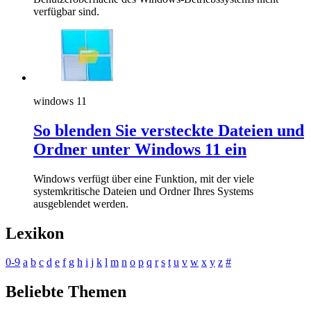
verfügbar sind.
windows 11
So blenden Sie versteckte Dateien und
Ordner unter Windows 11 ein
Windows verfügt über eine Funktion, mit der viele
systemkritische Dateien und Ordner Ihres Systems
ausgeblendet werden.
Lexikon
0-9
a
b
c
d
e
f
g
h
i
j
k
l
m
n
o
p
q
r
s
t
u
v
w
x
y
z
#
Beliebte Themen