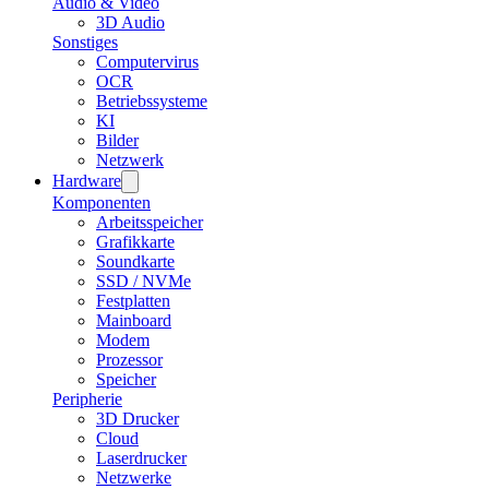
Audio & Video
3D Audio
Sonstiges
Computervirus
OCR
Betriebssysteme
KI
Bilder
Netzwerk
Hardware
Komponenten
Arbeitsspeicher
Grafikkarte
Soundkarte
SSD / NVMe
Festplatten
Mainboard
Modem
Prozessor
Speicher
Peripherie
3D Drucker
Cloud
Laserdrucker
Netzwerke