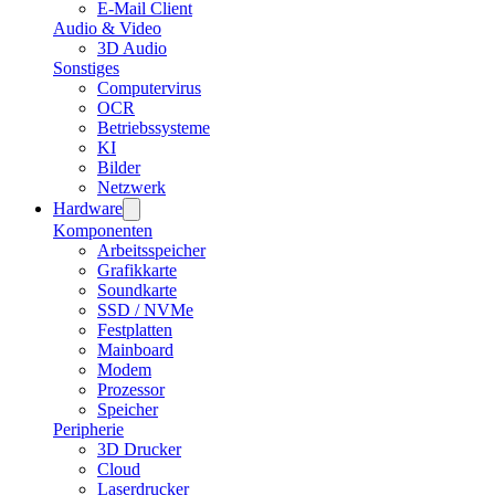
E-Mail Client
Audio & Video
3D Audio
Sonstiges
Computervirus
OCR
Betriebssysteme
KI
Bilder
Netzwerk
Hardware
Komponenten
Arbeitsspeicher
Grafikkarte
Soundkarte
SSD / NVMe
Festplatten
Mainboard
Modem
Prozessor
Speicher
Peripherie
3D Drucker
Cloud
Laserdrucker