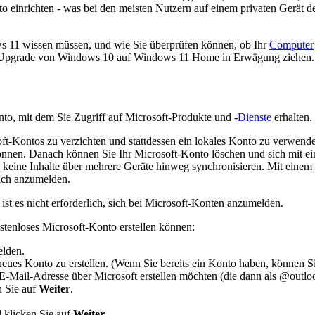
nrichten - was bei den meisten Nutzern auf einem privaten Gerät der F
ws 11 wissen müssen, und wie Sie überprüfen können, ob Ihr
Computer
in Upgrade von Windows 10 auf Windows 11 Home in Erwägung ziehen. Di
o, mit dem Sie Zugriff auf Microsoft-Produkte und -
Dienste
erhalten.
ft-Kontos zu verzichten und stattdessen ein lokales Konto zu verwenden 
önnen. Danach können Sie Ihr Microsoft-Konto löschen und sich mit e
keine Inhalte über mehrere Geräte hinweg synchronisieren. Mit einem
sich anzumelden.
st es nicht erforderlich, sich bei Microsoft-Konten anzumelden.
stenloses Microsoft-Konto erstellen können:
elden.
neues Konto zu erstellen. (Wenn Sie bereits ein Konto haben, können Si
E-Mail-Adresse über Microsoft erstellen möchten (die dann als @outloo
n Sie auf
Weiter
.
 klicken Sie auf
Weiter
.