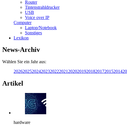
Router
Tintenstrahldrucker
USB
Voice over IP
Computer
Laptop/Notebook
Sonstiges
Lexikon
News-Archiv
Wählen Sie ein Jahr aus:
2026
2025
2024
2023
2022
2021
2020
2019
2018
2017
2015
2014
20
Artikel
hardware