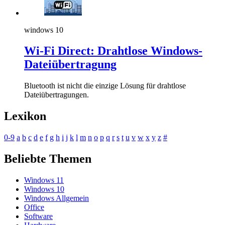
windows 10
Wi-Fi Direct: Drahtlose Windows-
Dateiübertragung
Bluetooth ist nicht die einzige Lösung für drahtlose
Dateiübertragungen.
Lexikon
0-9
a
b
c
d
e
f
g
h
i
j
k
l
m
n
o
p
q
r
s
t
u
v
w
x
y
z
#
Beliebte Themen
Windows 11
Windows 10
Windows Allgemein
Office
Software