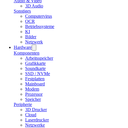
Audio & Video
3D Audio
Sonstiges
Computervirus
OCR
Betriebssysteme
KI
Bilder
Netzwerk
Hardware
Komponenten
Arbeitsspeicher
Grafikkarte
Soundkarte
SSD / NVMe
Festplatten
Mainboard
Modem
Prozessor
Speicher
Peripherie
3D Drucker
Cloud
Laserdrucker
Netzwerke