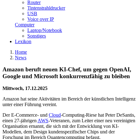
Router
Tintenstrahldrucker
USB
Voice over IP
Computer
Laptop/Notebook
Sonstiges
Lexikon
Home
News
Amazon beruft neuen KI-Chef, um gegen OpenAI,
Google und Microsoft konkurrenzfähig zu bleiben
Mittwoch, 17.12.2025
Amazon hat seine Aktivitäten im Bereich der künstlichen Intelligenz
unter einer Führung vereint.
Der E-Commerce- und
Cloud
-Computing-Riese hat Peter DeSantis,
einen 27-jährigen
AWS
-Veteranen, zum Leiter einer neu vereinigten
Organisation ernannt, die sich mit der Entwicklung von KI-
Modellen, dem Design kundenspezifischer Chips und der
Forschung im Bereich Quantencomputing befasst.