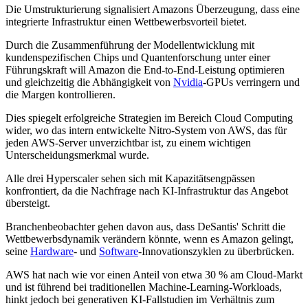
Die Umstrukturierung signalisiert Amazons Überzeugung, dass eine
integrierte Infrastruktur einen Wettbewerbsvorteil bietet.
Durch die Zusammenführung der Modellentwicklung mit
kundenspezifischen Chips und Quantenforschung unter einer
Führungskraft will Amazon die End-to-End-Leistung optimieren
und gleichzeitig die Abhängigkeit von
Nvidia
-GPUs verringern und
die Margen kontrollieren.
Dies spiegelt erfolgreiche Strategien im Bereich Cloud Computing
wider, wo das intern entwickelte Nitro-System von AWS, das für
jeden AWS-Server unverzichtbar ist, zu einem wichtigen
Unterscheidungsmerkmal wurde.
Alle drei Hyperscaler sehen sich mit Kapazitätsengpässen
konfrontiert, da die Nachfrage nach KI-Infrastruktur das Angebot
übersteigt.
Branchenbeobachter gehen davon aus, dass DeSantis' Schritt die
Wettbewerbsdynamik verändern könnte, wenn es Amazon gelingt,
seine
Hardware
- und
Software
-Innovationszyklen zu überbrücken.
AWS hat nach wie vor einen Anteil von etwa 30 % am Cloud-Markt
und ist führend bei traditionellen Machine-Learning-Workloads,
hinkt jedoch bei generativen KI-Fallstudien im Verhältnis zum