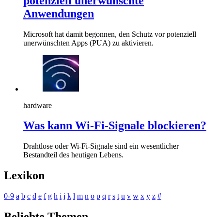
potenziell unerwünschte
Anwendungen
Microsoft hat damit begonnen, den Schutz vor potenziell
unerwünschten Apps (PUA) zu aktivieren.
hardware
Was kann Wi-Fi-Signale blockieren?
Drahtlose oder Wi-Fi-Signale sind ein wesentlicher
Bestandteil des heutigen Lebens.
Lexikon
0-9
a
b
c
d
e
f
g
h
i
j
k
l
m
n
o
p
q
r
s
t
u
v
w
x
y
z
#
Beliebte Themen