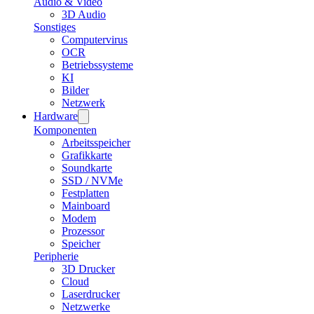
Audio & Video
3D Audio
Sonstiges
Computervirus
OCR
Betriebssysteme
KI
Bilder
Netzwerk
Hardware
Komponenten
Arbeitsspeicher
Grafikkarte
Soundkarte
SSD / NVMe
Festplatten
Mainboard
Modem
Prozessor
Speicher
Peripherie
3D Drucker
Cloud
Laserdrucker
Netzwerke