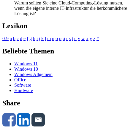
Warum sollten Sie eine Cloud-Computing-Lösung nutzen,
wenn die eigene interne IT-Infrastruktur die herkömmlichere
Lösung ist?
Lexikon
0-9
a
b
c
d
e
f
g
h
i
j
k
l
m
n
o
p
q
r
s
t
u
v
w
x
y
z
#
Beliebte Themen
Windows 11
Windows 10
Windows Allgemein
Office
Software
Hardware
Share