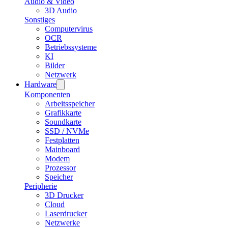
Audio & Video
3D Audio
Sonstiges
Computervirus
OCR
Betriebssysteme
KI
Bilder
Netzwerk
Hardware
Komponenten
Arbeitsspeicher
Grafikkarte
Soundkarte
SSD / NVMe
Festplatten
Mainboard
Modem
Prozessor
Speicher
Peripherie
3D Drucker
Cloud
Laserdrucker
Netzwerke