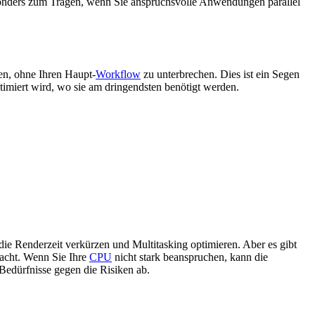
esonders zum Tragen, wenn Sie anspruchsvolle Anwendungen parallel
en, ohne Ihren Haupt-
Workflow
zu unterbrechen. Dies ist ein Segen
timiert wird, wo sie am dringendsten benötigt werden.
e Renderzeit verkürzen und Multitasking optimieren. Aber es gibt
macht. Wenn Sie Ihre
CPU
nicht stark beanspruchen, kann die
edürfnisse gegen die Risiken ab.