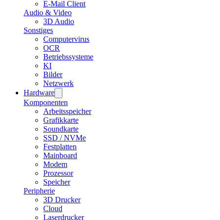
E-Mail Client
Audio & Video
3D Audio
Sonstiges
Computervirus
OCR
Betriebssysteme
KI
Bilder
Netzwerk
Hardware
Komponenten
Arbeitsspeicher
Grafikkarte
Soundkarte
SSD / NVMe
Festplatten
Mainboard
Modem
Prozessor
Speicher
Peripherie
3D Drucker
Cloud
Laserdrucker