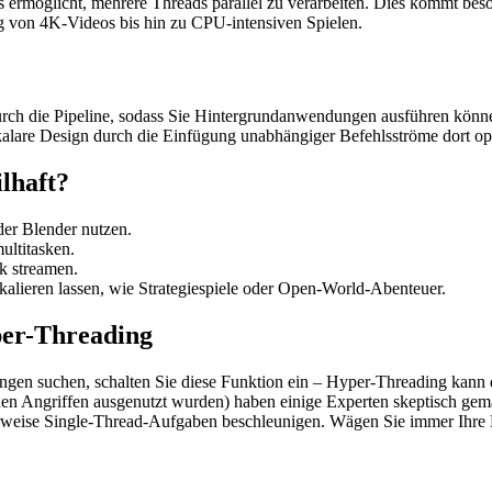
s ermöglicht, mehrere Threads parallel zu verarbeiten. Dies kommt b
 von 4K-Videos bis hin zu CPU-intensiven Spielen.
urch die Pipeline, sodass Sie Hintergrundanwendungen ausführen könn
kalare Design durch die Einfügung unabhängiger Befehlsströme dort op
ilhaft?
er Blender nutzen.
ltitasken.
k streamen.
 skalieren lassen, wie Strategiespiele oder Open-World-Abenteuer.
per-Threading
en suchen, schalten Sie diese Funktion ein – Hyper-Threading kann di
ichen Angriffen ausgenutzt wurden) haben einige Experten skeptisch ge
eise Single-Thread-Aufgaben beschleunigen. Wägen Sie immer Ihre B