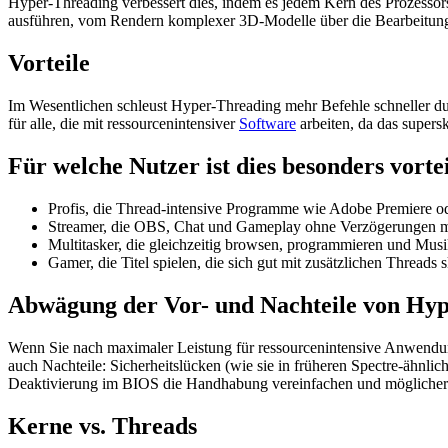
Hyper-Threading verbessert dies, indem es jedem Kern des Prozessor
ausführen, vom Rendern komplexer 3D-Modelle über die Bearbeitung
Vorteile
Im Wesentlichen schleust Hyper-Threading mehr Befehle schneller d
für alle, die mit ressourcenintensiver
Software
arbeiten, da das supers
Für welche Nutzer ist dies besonders vorte
Profis, die Thread-intensive Programme wie Adobe Premiere od
Streamer, die OBS, Chat und Gameplay ohne Verzögerungen mu
Multitasker, die gleichzeitig browsen, programmieren und Musi
Gamer, die Titel spielen, die sich gut mit zusätzlichen Threads
Abwägung der Vor- und Nachteile von Hy
Wenn Sie nach maximaler Leistung für ressourcenintensive Anwendung
auch Nachteile: Sicherheitslücken (wie sie in früheren Spectre-ähnl
Deaktivierung im BIOS die Handhabung vereinfachen und möglicherw
Kerne vs. Threads