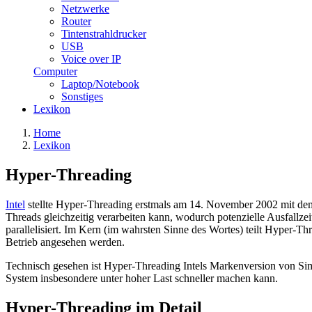
Netzwerke
Router
Tintenstrahldrucker
USB
Voice over IP
Computer
Laptop/Notebook
Sonstiges
Lexikon
Home
Lexikon
Hyper-Threading
Intel
stellte Hyper-Threading erstmals am 14. November 2002 mit dem 
Threads gleichzeitig verarbeiten kann, wodurch potenzielle Ausfallze
parallelisiert. Im Kern (im wahrsten Sinne des Wortes) teilt Hyper-T
Betrieb angesehen werden.
Technisch gesehen ist Hyper-Threading Intels Markenversion von Simult
System insbesondere unter hoher Last schneller machen kann.
Hyper-Threading im Detail