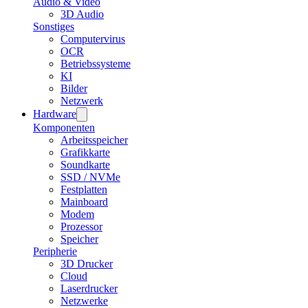
Audio & Video
3D Audio
Sonstiges
Computervirus
OCR
Betriebssysteme
KI
Bilder
Netzwerk
Hardware
Komponenten
Arbeitsspeicher
Grafikkarte
Soundkarte
SSD / NVMe
Festplatten
Mainboard
Modem
Prozessor
Speicher
Peripherie
3D Drucker
Cloud
Laserdrucker
Netzwerke