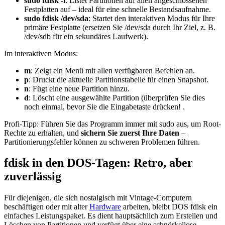
sudo fdisk -l
: Listet Partitionen auf allen angeschlossenen
Festplatten auf – ideal für eine schnelle Bestandsaufnahme.
sudo fdisk /dev/sda
: Startet den interaktiven Modus für Ihre
primäre Festplatte (ersetzen Sie /dev/sda durch Ihr Ziel, z. B.
/dev/sdb für ein sekundäres Laufwerk).
Im interaktiven Modus:
m
: Zeigt ein Menü mit allen verfügbaren Befehlen an.
p
: Druckt die aktuelle Partitionstabelle für einen Snapshot.
n
: Fügt eine neue Partition hinzu.
d
: Löscht eine ausgewählte Partition (überprüfen Sie dies
noch einmal, bevor Sie die Eingabetaste drücken! .
Profi-Tipp: Führen Sie das Programm immer mit sudo aus, um Root-
Rechte zu erhalten, und
sichern Sie zuerst Ihre Daten
–
Partitionierungsfehler können zu schweren Problemen führen.
fdisk in den DOS-Tagen: Retro, aber
zuverlässig
Für diejenigen, die sich nostalgisch mit Vintage-Computern
beschäftigen oder mit alter
Hardware
arbeiten, bleibt DOS fdisk ein
einfaches Leistungspaket. Es dient hauptsächlich zum Erstellen und
Löschen von Partitionen und verfügt über eine schnörkellose