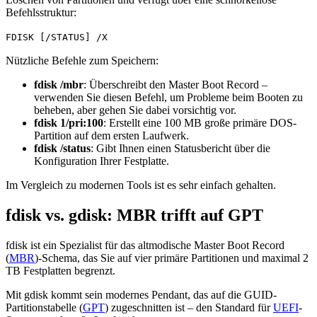
Befehlsstruktur:
FDISK [/STATUS] /X
Nützliche Befehle zum Speichern:
fdisk /mbr
: Überschreibt den Master Boot Record –
verwenden Sie diesen Befehl, um Probleme beim Booten zu
beheben, aber gehen Sie dabei vorsichtig vor.
fdisk 1/pri:100
: Erstellt eine 100 MB große primäre DOS-
Partition auf dem ersten Laufwerk.
fdisk /status
: Gibt Ihnen einen Statusbericht über die
Konfiguration Ihrer Festplatte.
Im Vergleich zu modernen Tools ist es sehr einfach gehalten.
fdisk vs. gdisk: MBR trifft auf GPT
fdisk ist ein Spezialist für das altmodische Master Boot Record
(
MBR
)-Schema, das Sie auf vier primäre Partitionen und maximal 2
TB Festplatten begrenzt.
Mit gdisk kommt sein modernes Pendant, das auf die GUID-
Partitionstabelle (
GPT
) zugeschnitten ist – den Standard für
UEFI
-