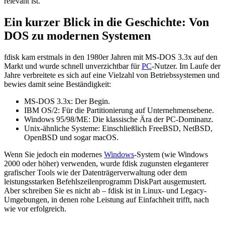
relevant ist.
Ein kurzer Blick in die Geschichte: Von
DOS zu modernen Systemen
fdisk kam erstmals in den 1980er Jahren mit MS-DOS 3.3x auf den
Markt und wurde schnell unverzichtbar für
PC
-Nutzer. Im Laufe der
Jahre verbreitete es sich auf eine Vielzahl von Betriebssystemen und
bewies damit seine Beständigkeit:
MS-DOS 3.3x: Der Begin.
IBM OS/2: Für die Partitionierung auf Unternehmensebene.
Windows 95/98/ME: Die klassische Ära der PC-Dominanz.
Unix-ähnliche Systeme: Einschließlich FreeBSD, NetBSD,
OpenBSD und sogar macOS.
Wenn Sie jedoch ein modernes
Windows
-System (wie Windows
2000 oder höher) verwenden, wurde fdisk zugunsten eleganterer
grafischer Tools wie der Datenträgerverwaltung oder dem
leistungsstarken Befehlszeilenprogramm DiskPart ausgemustert.
Aber schreiben Sie es nicht ab – fdisk ist in Linux- und Legacy-
Umgebungen, in denen rohe Leistung auf Einfachheit trifft, nach
wie vor erfolgreich.