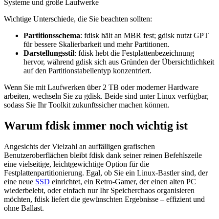
Systeme und große Laufwerke
Wichtige Unterschiede, die Sie beachten sollten:
Partitionsschema
: fdisk hält an MBR fest; gdisk nutzt GPT
für bessere Skalierbarkeit und mehr Partitionen.
Darstellungsstil
: fdisk hebt die Festplattenbezeichnung
hervor, während gdisk sich aus Gründen der Übersichtlichkeit
auf den Partitionstabellentyp konzentriert.
Wenn Sie mit Laufwerken über 2 TB oder moderner Hardware
arbeiten, wechseln Sie zu gdisk. Beide sind unter Linux verfügbar,
sodass Sie Ihr Toolkit zukunftssicher machen können.
Warum fdisk immer noch wichtig ist
Angesichts der Vielzahl an auffälligen grafischen
Benutzeroberflächen bleibt fdisk dank seiner reinen Befehlszeile
eine vielseitige, leichtgewichtige Option für die
Festplattenpartitionierung. Egal, ob Sie ein Linux-Bastler sind, der
eine neue
SSD
einrichtet, ein Retro-Gamer, der einen alten PC
wiederbelebt, oder einfach nur Ihr Speicherchaos organisieren
möchten, fdisk liefert die gewünschten Ergebnisse – effizient und
ohne Ballast.