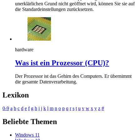
unerklärlichen Grund nicht geöffnet wird, können Sie sie auf
die Standardeinstellungen zurücksetzen.
hardware
Was ist ein Prozessor (CPU)?
Der Prozessor ist das Gehirn des Computers. Er übernimmt
die gesamte Datenverarbeitung.
Lexikon
0-9
a
b
c
d
e
f
g
h
i
j
k
l
m
n
o
p
q
r
s
t
u
v
w
x
y
z
#
Beliebte Themen
Windows 11