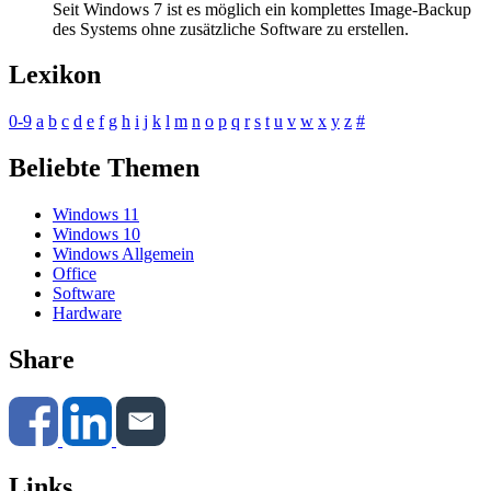
Seit Windows 7 ist es möglich ein komplettes Image-Backup
des Systems ohne zusätzliche Software zu erstellen.
Lexikon
0-9
a
b
c
d
e
f
g
h
i
j
k
l
m
n
o
p
q
r
s
t
u
v
w
x
y
z
#
Beliebte Themen
Windows 11
Windows 10
Windows Allgemein
Office
Software
Hardware
Share
Links