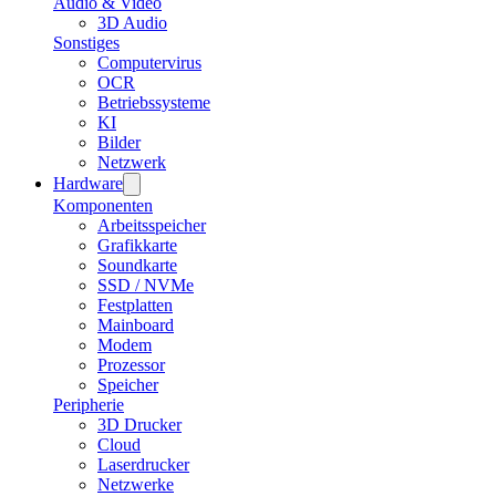
Audio & Video
3D Audio
Sonstiges
Computervirus
OCR
Betriebssysteme
KI
Bilder
Netzwerk
Hardware
Komponenten
Arbeitsspeicher
Grafikkarte
Soundkarte
SSD / NVMe
Festplatten
Mainboard
Modem
Prozessor
Speicher
Peripherie
3D Drucker
Cloud
Laserdrucker
Netzwerke