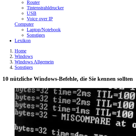
Router
Tintenstrahldrucker
USB
Voice over IP
Computer
Laptop/Notebook
Sonstiges
Lexikon
Home
Windows
Windows Allgemein
Sonstiges
10 nützliche Windows-Befehle, die Sie kennen sollten