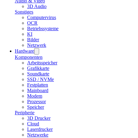
Audio & Video
3D Audio
Sonstiges
Computervirus
OCR
Betriebssysteme
KI
Bilder
Netzwerk
Hardware
Komponenten
Arbeitsspeicher
Grafikkarte
Soundkarte
SSD / NVMe
Festplatten
Mainboard
Modem
Prozessor
Speicher
Peripherie
3D Drucker
Cloud
Laserdrucker
Netzwerke