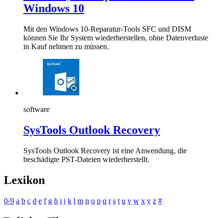
Windows 10
Mit den Windows 10-Reparatur-Tools SFC und DISM
können Sie Ihr System wiederherstellen, ohne Datenverluste
in Kauf nehmen zu müssen.
software
SysTools Outlook Recovery
SysTools Outlook Recovery ist eine Anwendung, die
beschädigte PST-Dateien wiederherstellt.
Lexikon
0-9
a
b
c
d
e
f
g
h
i
j
k
l
m
n
o
p
q
r
s
t
u
v
w
x
y
z
#